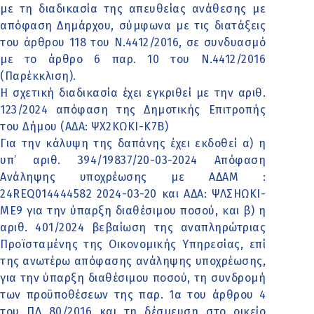
με τη διαδικασία της απευθείας ανάθεσης με
απόφαση Δημάρχου, σύμφωνα με τις διατάξεις
του άρθρου 118 του Ν.4412/2016, σε συνδυασμό
με το άρθρο 6 παρ. 10 του Ν.4412/2016
(Παρέκκλιση).
Η σχετική διαδικασία έχει εγκριθεί με την αριθ.
123/2024 απόφαση της Δημοτικής Επιτροπής
του Δήμου (ΑΔΑ: ΨΧ2ΚΩΚΙ-Κ7Β)
Για την κάλυψη της δαπάνης έχει εκδοθεί α) η
υπ’ αριθ. 394/19837/20-03-2024 Απόφαση
Ανάληψης υποχρέωσης με ΑΔΑΜ :
24REQ014444582 2024-03-20 και ΑΔΑ: ΨΛΣΗΩΚΙ-
ΜΕ9 για την ύπαρξη διαθέσιμου ποσού, και β) η
αριθ. 401/2024 βεβαίωση της αναπληρώτριας
Προϊσταμένης της Οικονομικής Υπηρεσίας, επί
της ανωτέρω απόφασης ανάληψης υποχρέωσης,
για την ύπαρξη διαθέσιμου ποσού, τη συνδρομή
των προϋποθέσεων της παρ. 1α του άρθρου 4
του ΠΔ 80/2016 και τη δέσμευση στο οικείο