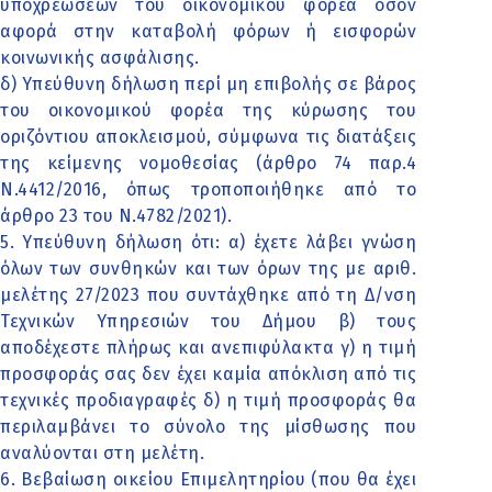
υποχρεώσεων του οικονομικού φορέα όσον
αφορά στην καταβολή φόρων ή εισφορών
κοινωνικής ασφάλισης.
δ) Υπεύθυνη δήλωση περί μη επιβολής σε βάρος
του οικονομικού φορέα της κύρωσης του
οριζόντιου αποκλεισμού, σύμφωνα τις διατάξεις
της κείμενης νομοθεσίας (άρθρο 74 παρ.4
Ν.4412/2016, όπως τροποποιήθηκε από το
άρθρο 23 του Ν.4782/2021).
5. Υπεύθυνη δήλωση ότι: α) έχετε λάβει γνώση
όλων των συνθηκών και των όρων της με αριθ.
μελέτης 27/2023 που συντάχθηκε από τη Δ/νση
Τεχνικών Υπηρεσιών του Δήμου β) τους
αποδέχεστε πλήρως και ανεπιφύλακτα γ) η τιμή
προσφοράς σας δεν έχει καμία απόκλιση από τις
τεχνικές προδιαγραφές δ) η τιμή προσφοράς θα
περιλαμβάνει το σύνολο της μίσθωσης που
αναλύονται στη μελέτη.
6. Βεβαίωση οικείου Επιμελητηρίου (που θα έχει