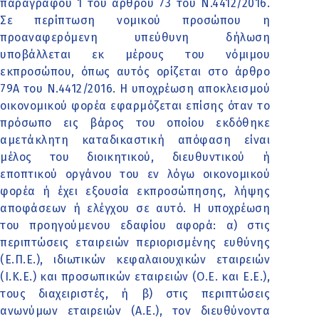
παραγράφου 1 του άρθρου 73 του Ν.4412/2016.
Σε περίπτωση νομικού προσώπου η
προαναφερόμενη υπεύθυνη δήλωση
υποβάλλεται εκ μέρους του νόμιμου
εκπροσώπου, όπως αυτός ορίζεται στο άρθρο
79Α του Ν.4412/2016. Η υποχρέωση αποκλεισμού
οικονομικού φορέα εφαρμόζεται επίσης όταν το
πρόσωπο εις βάρος του οποίου εκδόθηκε
αμετάκλητη καταδικαστική απόφαση είναι
μέλος του διοικητικού, διευθυντικού ή
εποπτικού οργάνου του εν λόγω οικονομικού
φορέα ή έχει εξουσία εκπροσώπησης, λήψης
αποφάσεων ή ελέγχου σε αυτό. Η υποχρέωση
του προηγούμενου εδαφίου αφορά: α) στις
περιπτώσεις εταιρειών περιορισμένης ευθύνης
(Ε.Π.Ε.), ιδιωτικών κεφαλαιουχικών εταιρειών
(Ι.Κ.Ε.) και προσωπικών εταιρειών (Ο.Ε. και Ε.Ε.),
τους διαχειριστές, ή β) στις περιπτώσεις
ανωνύμων εταιρειών (Α.Ε.), τον διευθύνοντα