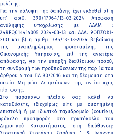
μελέτης.
Για την κάλυψη της δαπάνης έχει εκδοθεί α) η
υπ’ αριθ. 390/17964/13-03-2024 Απόφαση
ανάληψης υποχρέωσης με ΑΔΑΜ :
24REQ014414005 2024-03-13 και ΑΔΑ: 9ΩΠΣΩΚΙ-
Σ0Ω και β) η αριθμ. 396/13-03-2024 βεβαίωση
της αναπληρώτριας προϊσταμένης της
Οικονομικής Υπηρεσίας, επί της ανωτέρω
απόφασης, για την ύπαρξη διαθέσιμου ποσού,
τη συνδρομή των προϋποθέσεων της παρ 1α του
άρθρου 4 του ΠΔ 80/2016 και τη δέσμευση στα
οικείο Μητρώο Δεσμεύσεων της αντίστοιχης
πίστωσης.
Στο παραπάνω πλαίσιο σας καλεί να
καταθέσετε, ιδιοχείρως είτε με συστημένη
επιστολή ή με ιδιωτικό ταχυδρομείο (courier),
φάκελο προσφοράς στο πρωτόκολλο του
Δημοτικού Καταστήματος, στη διεύθυνση:
Στρατηγού Στεφάνου Σαράφη 1 & Ιωάννου