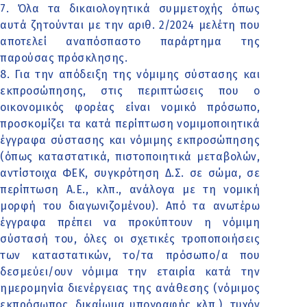
7. Όλα τα δικαιολογητικά συμμετοχής όπως
αυτά ζητούνται με την αριθ. 2/2024 μελέτη που
αποτελεί αναπόσπαστο παράρτημα της
παρούσας πρόσκλησης.
8. Για την απόδειξη της νόμιμης σύστασης και
εκπροσώπησης, στις περιπτώσεις που ο
οικονομικός φορέας είναι νομικό πρόσωπο,
προσκομίζει τα κατά περίπτωση νομιμοποιητικά
έγγραφα σύστασης και νόμιμης εκπροσώπησης
(όπως καταστατικά, πιστοποιητικά μεταβολών,
αντίστοιχα ΦΕΚ, συγκρότηση Δ.Σ. σε σώμα, σε
περίπτωση Α.Ε., κλπ., ανάλογα με τη νομική
μορφή του διαγωνιζομένου). Από τα ανωτέρω
έγγραφα πρέπει να προκύπτουν η νόμιμη
σύστασή του, όλες οι σχετικές τροποποιήσεις
των καταστατικών, το/τα πρόσωπο/α που
δεσμεύει/ουν νόμιμα την εταιρία κατά την
ημερομηνία διενέργειας της ανάθεσης (νόμιμος
εκπρόσωπος, δικαίωμα υπογραφής κλπ.), τυχόν