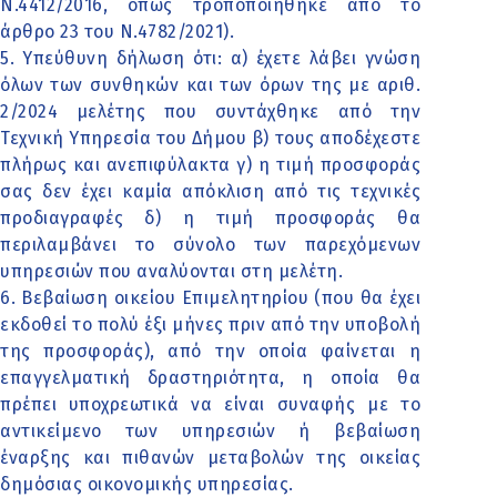
Ν.4412/2016, όπως τροποποιήθηκε από το
άρθρο 23 του Ν.4782/2021).
5. Υπεύθυνη δήλωση ότι: α) έχετε λάβει γνώση
όλων των συνθηκών και των όρων της με αριθ.
2/2024 μελέτης που συντάχθηκε από την
Τεχνική Υπηρεσία του Δήμου β) τους αποδέχεστε
πλήρως και ανεπιφύλακτα γ) η τιμή προσφοράς
σας δεν έχει καμία απόκλιση από τις τεχνικές
προδιαγραφές δ) η τιμή προσφοράς θα
περιλαμβάνει το σύνολο των παρεχόμενων
υπηρεσιών που αναλύονται στη μελέτη.
6. Βεβαίωση οικείου Επιμελητηρίου (που θα έχει
εκδοθεί το πολύ έξι μήνες πριν από την υποβολή
της προσφοράς), από την οποία φαίνεται η
επαγγελματική δραστηριότητα, η οποία θα
πρέπει υποχρεωτικά να είναι συναφής με το
αντικείμενο των υπηρεσιών ή βεβαίωση
έναρξης και πιθανών μεταβολών της οικείας
δημόσιας οικονομικής υπηρεσίας.