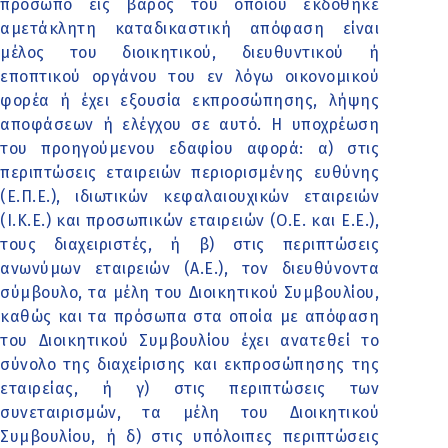
πρόσωπο εις βάρος του οποίου εκδόθηκε
αμετάκλητη καταδικαστική απόφαση είναι
μέλος του διοικητικού, διευθυντικού ή
εποπτικού οργάνου του εν λόγω οικονομικού
φορέα ή έχει εξουσία εκπροσώπησης, λήψης
αποφάσεων ή ελέγχου σε αυτό. Η υποχρέωση
του προηγούμενου εδαφίου αφορά: α) στις
περιπτώσεις εταιρειών περιορισμένης ευθύνης
(Ε.Π.Ε.), ιδιωτικών κεφαλαιουχικών εταιρειών
(Ι.Κ.Ε.) και προσωπικών εταιρειών (Ο.Ε. και Ε.Ε.),
τους διαχειριστές, ή β) στις περιπτώσεις
ανωνύμων εταιρειών (Α.Ε.), τον διευθύνοντα
σύμβουλο, τα μέλη του Διοικητικού Συμβουλίου,
καθώς και τα πρόσωπα στα οποία με απόφαση
του Διοικητικού Συμβουλίου έχει ανατεθεί το
σύνολο της διαχείρισης και εκπροσώπησης της
εταιρείας, ή γ) στις περιπτώσεις των
συνεταιρισμών, τα μέλη του Διοικητικού
Συμβουλίου, ή δ) στις υπόλοιπες περιπτώσεις