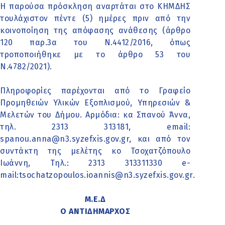
Η παρούσα πρόσκληση αναρτάται στο ΚΗΜΔΗΣ
τουλάχιστον πέντε (5) ημέρες πριν από την
κοινοποίηση της απόφασης ανάθεσης (άρθρο
120 παρ.3α του Ν.4412/2016, όπως
τροποποιήθηκε με το άρθρο 53 του
Ν.4782/2021).
Πληροφορίες παρέχονται από το Γραφείο
Προμηθειών Υλικών Εξοπλισμού, Υπηρεσιών &
Μελετών του Δήμου. Αρμόδια: κα Σπανού Άννα,
τηλ. 2313 313181, email:
spanou.anna@n3.syzefxis.gov.gr, και από τον
συντάκτη της μελέτης κο Τσοχατζόπουλο
Ιωάννη, Τηλ.: 2313 313311330 e-
mail:tsochatzopoulos.ioannis@n3.syzefxis.gov.gr.
Μ.Ε.Δ
Ο ΑΝΤΙΔΗΜΑΡΧΟΣ