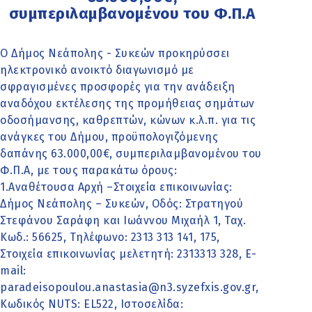
συμπεριλαμβανομένου του Φ.Π.Α
Ο Δήμος Νεάπολης - Συκεών προκηρύσσει
ηλεκτρονικό ανοικτό διαγωνισμό με
σφραγισμένες προσφορές για την ανάδειξη
αναδόχου εκτέλεσης της προμήθειας σημάτων
οδοσήμανσης, καθρεπτών, κώνων κ.λ.π. για τις
ανάγκες του Δήμου, προϋπολογιζόμενης
δαπάνης 63.000,00€, συμπεριλαμβανομένου του
Φ.Π.Α, με τους παρακάτω όρους:
1.Αναθέτουσα Αρχή –Στοιχεία επικοινωνίας:
Δήμος Νεάπολης – Συκεών, Οδός: Στρατηγού
Στεφάνου Σαράφη και Ιωάννου Μιχαήλ 1, Ταχ.
Κωδ.: 56625, Τηλέφωνο: 2313 313 141, 175,
Στοιχεία επικοινωνίας μελετητή: 2313313 328, Ε-
mail:
paradeisopoulou.anastasia@n3.syzefxis.gov.gr,
Κωδικός ΝUTS: EL522, Ιστοσελίδα: