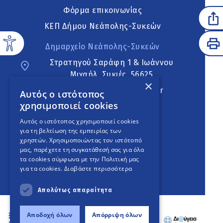
Φόρμα επικοινωνίας
ΚΕΠ Δήμου Νεάπολης-Συκεών
Δημαρχείο Νεάπολης-Συκεών
Στρατηγού Σαράφη 1 & Ιωάννου
Μιχαήλ, Συκιές, 56625
×
neapoli.sykies@ddt.gov.gr
Αυτός ο ιστότοπος
χρησιμοποιεί cookies
Ακολουθήστε
Αυτός ο ιστότοπος χρησιμοποιεί cookies
για τη βελτίωση της εμπειρίας των
χρηστών. Χρησιμοποιώντας τον ιστότοπό
μας, παρέχετε τη συγκατάθεσή σας για όλα
English Version
τα cookies σύμφωνα με την Πολιτική μας
για τα cookies.
Διαβάστε περισσότερα
An
project
Απολύτως απαραίτητα
Αποδοχή όλων
Απόρριψη όλων