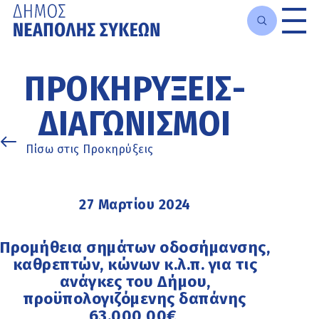
Μετάβαση
στο
ΠΡΟΚΗΡΎΞΕΙΣ-
κυρίως
περιεχόμενο
ΔΙΑΓΩΝΙΣΜΟΊ
Πίσω στις Προκηρύξεις
27 Μαρτίου 2024
Προμήθεια σημάτων οδοσήμανσης,
καθρεπτών, κώνων κ.λ.π. για τις
ανάγκες του Δήμου,
προϋπολογιζόμενης δαπάνης
63.000,00€,