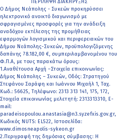
ΠΕΡΙΛΗΨΗ ΔΙΑΚΗΡΥΞΗΣ
Ο Δήμος Νεάπολης - Συκεών προκηρύσσει
ηλεκτρονικό ανοικτό διαγωνισμό με
σφραγισμένες προσφορές για την ανάδειξη
αναδόχου εκτέλεσης της προμήθειας
εφαρμογών λογισμικού και περιφερειακών του
Δήμου Νεάπολης-Συκεών, προϋπολογιζόμενης
δαπάνης 78.182,00 €, συμπεριλαμβανομένου του
Φ.Π.Α, με τους παρακάτω όρους:
1.Αναθέτουσα Αρχή –Στοιχεία επικοινωνίας:
Δήμος Νεάπολης – Συκεών, Οδός: Στρατηγού
Στεφάνου Σαράφη και Ιωάννου Μιχαήλ 1, Ταχ.
Κωδ.: 56625, Τηλέφωνο: 2313 313 141, 175, 172,
Στοιχεία επικοινωνίας μελετητή: 2313313310, Ε-
mail:
paradeisopoulou.anastasia@n3.syzefxis.gov.gr,
Κωδικός ΝUTS: EL522, Ιστοσελίδα:
www.dimosneapolis-sykeon.gr
2.Περιγραφή της δημόσιας σύμβασης: Η