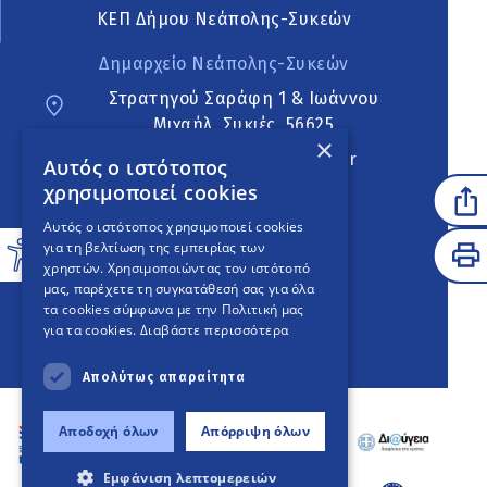
ΚΕΠ Δήμου Νεάπολης-Συκεών
Δημαρχείο Νεάπολης-Συκεών
Στρατηγού Σαράφη 1 & Ιωάννου
Μιχαήλ, Συκιές, 56625
×
neapoli.sykies@ddt.gov.gr
Αυτός ο ιστότοπος
χρησιμοποιεί cookies
Ακολουθήστε
Αυτός ο ιστότοπος χρησιμοποιεί cookies
για τη βελτίωση της εμπειρίας των
χρηστών. Χρησιμοποιώντας τον ιστότοπό
μας, παρέχετε τη συγκατάθεσή σας για όλα
English Version
τα cookies σύμφωνα με την Πολιτική μας
για τα cookies.
Διαβάστε περισσότερα
An
project
Απολύτως απαραίτητα
Αποδοχή όλων
Απόρριψη όλων
Εμφάνιση λεπτομερειών