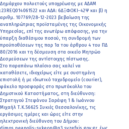
Δημάρχου πολυετούς υποχρέωσης με ΑΔΑΜ
:23REQ014061522 και ΑΔΑ: 6ΔΞΦΩΚΙ-42Ψ και β) η
αριθμ. 107769/28-12-2023 βεβαίωση της
αναπληρώτριας προϊσταμένης της Οικονομικής
Υπηρεσίας, επί της ανωτέρω απόφασης, για την
ύπαρξη διαθέσιμου ποσού, τη συνδρομή των
προϋποθέσεων της παρ 1α του άρθρου 4 του ΠΔ
80/2016 και τη δέσμευση στα οικείο Μητρώο
Δεσμεύσεων της αντίστοιχης πίστωσης.
Στο παραπάνω πλαίσιο σας καλεί να
καταθέσετε, ιδιοχείρως είτε με συστημένη
επιστολή ή με ιδιωτικό ταχυδρομείο (courier),
φάκελο προσφοράς στο πρωτόκολλο του
Δημοτικού Καταστήματος, στη διεύθυνση:
Στρατηγού Στεφάνου Σαράφη 1 & Ιωάννου
Μιχαήλ Τ.Κ.56625 Συκιές Θεσσαλονίκης, τις
εργάσιμες ημέρες και ώρες είτε στην
ηλεκτρονική διεύθυνση του Δήμου:
dimos.neapolis-sykeon@n3.syzefxis.gov.gr, έως