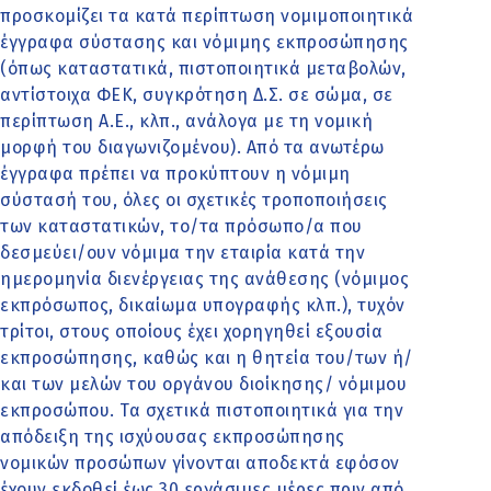
προσκομίζει τα κατά περίπτωση νομιμοποιητικά
έγγραφα σύστασης και νόμιμης εκπροσώπησης
(όπως καταστατικά, πιστοποιητικά μεταβολών,
αντίστοιχα ΦΕΚ, συγκρότηση Δ.Σ. σε σώμα, σε
περίπτωση Α.Ε., κλπ., ανάλογα με τη νομική
μορφή του διαγωνιζομένου). Από τα ανωτέρω
έγγραφα πρέπει να προκύπτουν η νόμιμη
σύστασή του, όλες οι σχετικές τροποποιήσεις
των καταστατικών, το/τα πρόσωπο/α που
δεσμεύει/ουν νόμιμα την εταιρία κατά την
ημερομηνία διενέργειας της ανάθεσης (νόμιμος
εκπρόσωπος, δικαίωμα υπογραφής κλπ.), τυχόν
τρίτοι, στους οποίους έχει χορηγηθεί εξουσία
εκπροσώπησης, καθώς και η θητεία του/των ή/
και των μελών του οργάνου διοίκησης/ νόμιμου
εκπροσώπου. Τα σχετικά πιστοποιητικά για την
απόδειξη της ισχύουσας εκπροσώπησης
νομικών προσώπων γίνονται αποδεκτά εφόσον
έχουν εκδοθεί έως 30 εργάσιμες μέρες πριν από