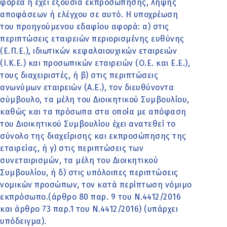
φορέα ή έχει εξουσία εκπροσώπησης, λήψης
αποφάσεων ή ελέγχου σε αυτό. Η υποχρέωση
του προηγούμενου εδαφίου αφορά: α) στις
περιπτώσεις εταιρειών περιορισμένης ευθύνης
(Ε.Π.Ε.), ιδιωτικών κεφαλαιουχικών εταιρειών
(Ι.Κ.Ε.) και προσωπικών εταιρειών (Ο.Ε. και Ε.Ε.),
τους διαχειριστές, ή β) στις περιπτώσεις
ανωνύμων εταιρειών (Α.Ε.), τον διευθύνοντα
σύμβουλο, τα μέλη του Διοικητικού Συμβουλίου,
καθώς και τα πρόσωπα στα οποία με απόφαση
του Διοικητικού Συμβουλίου έχει ανατεθεί το
σύνολο της διαχείρισης και εκπροσώπησης της
εταιρείας, ή γ) στις περιπτώσεις των
συνεταιρισμών, τα μέλη του Διοικητικού
Συμβουλίου, ή δ) στις υπόλοιπες περιπτώσεις
νομικών προσώπων, τον κατά περίπτωση νόμιμο
εκπρόσωπο.(άρθρο 80 παρ. 9 του Ν.4412/2016
και άρθρο 73 παρ.1 του Ν.4412/2016) (υπάρχει
υπόδειγμα).