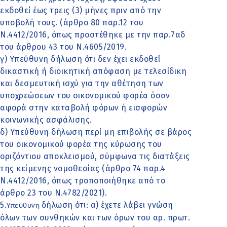
εκδοθεί έως τρεις (3) μήνες πριν από την
υποβολή τους. (άρθρο 80 παρ.12 του
Ν.4412/2016, όπως προστέθηκε με την παρ.7αδ
του άρθρου 43 του Ν.4605/2019.
γ) Υπεύθυνη δήλωση ότι δεν έχει εκδοθεί
δικαστική ή διοικητική απόφαση με τελεσίδικη
και δεσμευτική ισχύ για την αθέτηση των
υποχρεώσεων του οικονομικού φορέα όσον
αφορά στην καταβολή φόρων ή εισφορών
κοινωνικής ασφάλισης.
δ) Υπεύθυνη δήλωση περί μη επιβολής σε βάρος
του οικονομικού φορέα της κύρωσης του
οριζόντιου αποκλεισμού, σύμφωνα τις διατάξεις
της κείμενης νομοθεσίας (άρθρο 74 παρ.4
Ν.4412/2016, όπως τροποποιήθηκε από το
άρθρο 23 του Ν.4782/2021).
5.
δήλωση ότι: α) έχετε λάβει γνώση
Υπεύθυνη
όλων των συνθηκών και των όρων του αρ. πρωτ.