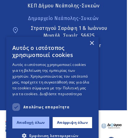
ΚΕΠ Δήμου Νεάπολης-Συκεών
Δημαρχείο Νεάπολης-Συκεών
Στρατηγού Σαράφη 1 & Ιωάννου
Μιχαήλ, Συκιές, 56625
×
neapoli.sykies@ddt.gov.gr
Αυτός ο ιστότοπος
χρησιμοποιεί cookies
Ακολουθήστε
Αυτός ο ιστότοπος χρησιμοποιεί cookies
για τη βελτίωση της εμπειρίας των
χρηστών. Χρησιμοποιώντας τον ιστότοπό
μας, παρέχετε τη συγκατάθεσή σας για όλα
English Version
τα cookies σύμφωνα με την Πολιτική μας
για τα cookies.
Διαβάστε περισσότερα
An
project
Απολύτως απαραίτητα
Αποδοχή όλων
Απόρριψη όλων
Εμφάνιση λεπτομερειών