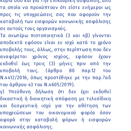
κύρια όσο και για την επικουρική ασφάλιση, από
τα οποία να προκύπτουν ότι είστε ενήμεροι ως
προς τις υποχρεώσεις σας που αφορούν την
καταβολή των εισφορών κοινωνικής ασφάλισης
σε αυτούς τους οργανισμούς.
Τα ανωτέρω πιστοποιητικά (3 και 4β) γίνονται
αποδεκτά εφόσον είναι εν ισχύ κατά το χρόνο
υποβολής τους, άλλως, στην περίπτωση που δεν
αναφέρεται χρόνος ισχύος, εφόσον έχουν
εκδοθεί έως τρεις (3) μήνες πριν από την
υποβολή τους. (άρθρο 80 παρ.12 του
Ν.4412/2016, όπως προστέθηκε με την παρ.7αδ
του άρθρου 43 του Ν.4605/2019).
γ) Υπεύθυνη δήλωση ότι δεν έχει εκδοθεί
δικαστική ή διοικητική απόφαση με τελεσίδικη
και δεσμευτική ισχύ για την αθέτηση των
υποχρεώσεων του οικονομικού φορέα όσον
αφορά στην καταβολή φόρων ή εισφορών
κοινωνικής ασφάλισης.