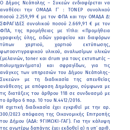
Ο Δήμος Νεάπολης – Συκεών ενδιαφέρεται να
αναθέσει την ΟΜΑΔΑ Γ’ : ΤΟΝΕΡ συνολικού
ποσού 2.259,99 € με τον ΦΠΑ και την ΟΜΑΔΑ Δ΄:
ΣΦΡΑΓΙΔΕΣ συνολικού ποσού 2.669,91 € με τον
ΦΠΑ, της προμήθειας με τίτλο: «Προμήθεια
γραφικής ύλης, ειδών γραφείου και διαφόρων
τύπων χαρτιού, χαρτιού εκτύπωσης,
φωτοαντιγραφικού υλικού, αναλωσίμων υλικών
(μελανιών, toner και drum για τους εκτυπωτές –
πολυμηχανήματα) και σφραγίδων, για τις
ανάγκες των υπηρεσιών του Δήμου Νεάπολης-
Συκεών» με τη διαδικασία της απευθείας
ανάθεσης με απόφαση Δημάρχου, σύμφωνα με
τις διατάξεις του άρθρου 118 σε συνδυασμό με
το άρθρο 6 παρ. 10 του Ν.4412/2016.
Η σχετική διαδικασία έχει εγκριθεί με την αρ.
300/2023 απόφαση της Οικονομικής Επιτροπής
του Δήμου (ΑΔΑ: 9ΓΙΜΩΚΙ-ΓΑΓ). Για την κάλυψη
της ανωτέρω δαπάνης έχει εκδοθεί α) η υπ’ αριθ.