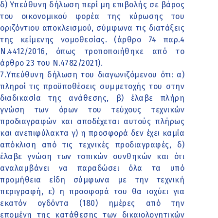
δ) Υπεύθυνη δήλωση περί μη επιβολής σε βάρος
του οικονομικού φορέα της κύρωσης του
οριζόντιου αποκλεισμού, σύμφωνα τις διατάξεις
της κείμενης νομοθεσίας. (άρθρο 74 παρ.4
Ν.4412/2016, όπως τροποποιήθηκε από το
άρθρο 23 του Ν.4782/2021).
7.Υπεύθυνη δήλωση του διαγωνιζόμενου ότι: α)
πληροί τις προϋποθέσεις συμμετοχής του στην
διαδικασία της ανάθεσης, β) έλαβε πλήρη
γνώση των όρων του τεύχους τεχνικών
προδιαγραφών και αποδέχεται αυτούς πλήρως
και ανεπιφύλακτα γ) η προσφορά δεν έχει καμία
απόκλιση από τις τεχνικές προδιαγραφές, δ)
έλαβε γνώση των τοπικών συνθηκών και ότι
αναλαμβάνει να παραδώσει όλα τα υπό
προμήθεια είδη σύμφωνα με την τεχνική
περιγραφή, ε) η προσφορά του θα ισχύει για
εκατόν ογδόντα (180) ημέρες από την
επομένη της κατάθεσης των δικαιολογητικών