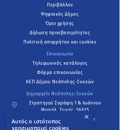
Περιβάλλον
Ψηφιακός Δήμος
Όροι χρήσης
Δήλωση προσβασιμότητας
Πολιτική απορρήτου και cookies
Επικοινωνία
Τηλεφωνικός κατάλογος
Φόρμα επικοινωνίας
ΚΕΠ Δήμου Νεάπολης-Συκεών
Δημαρχείο Νεάπολης-Συκεών
Στρατηγού Σαράφη 1 & Ιωάννου
Μιχαήλ, Συκιές, 56625
×
neapoli.sykies@ddt.gov.gr
Αυτός ο ιστότοπος
χρησιμοποιεί cookies