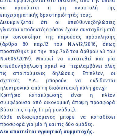
αυτά εμφανίζονται στο taxisnet, από την οποία
να προκύπτει η μη αναστολή της
επιχειρηματικής δραστηριότητάς τους.
Διευκρινίζεται ότι οι υπεύθυνεςδηλώσεις
γίνονται αποδεκτέςεφόσον έχουν συνταχθείμετά
την κοινοποίηση της παρούσας πρόσκλησης
(άρθρο 80 παρ.12 του Ν.4412/2016, όπως
προστέθηκε με την παρ.7αδ του άρθρου 43 του
Ν.4605/2019). Μπορεί να κατατεθεί και μία
υπεύθυνηδήλωση αρκεί να περιλαμβάνει όλες
τις απαιτούμενες δηλώσεις. Επιπλέον, οι
σχετικές Υ.Δ. μπορούν να εκδίδονται
ηλεκτρονικά από τη διαδικτυακή πύλη gov.gr
Κριτήριο κατακύρωσης είναι η πλέον
συμφέρουσα από οικονομική άποψη προσφορά
βάσει της τιμής (τιμή μονάδας).
Κάθε ενδιαφερόμενος μπορεί να καταθέσει
προσφορά για μία ή και τις δύο ομάδες.
Δεν απαιτείται εγγυητική συμμετοχής.