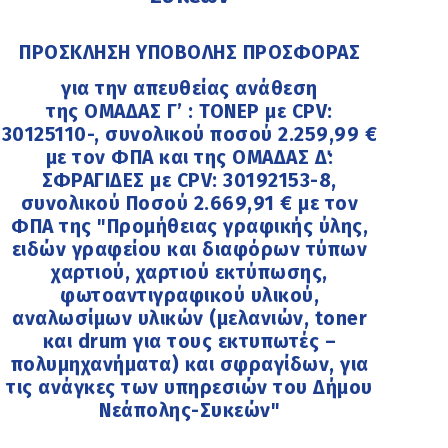
ΠΡΟΣΚΛΗΣΗ ΥΠΟΒΟΛΗΣ ΠΡΟΣΦΟΡΑΣ
για την απευθείας ανάθεση
της ΟΜΑΔΑΣ Γ’ : ΤΟΝΕΡ με CPV:
30125110-, συνολικού ποσού 2.259,99 €
με τον ΦΠΑ και της ΟΜΑΔΑΣ Δ΄:
ΣΦΡΑΓΙΔΕΣ με CPV: 30192153-8,
συνολικού Ποσού 2.669,91 € με τον
ΦΠΑ της "Προμήθειας γραφικής ύλης,
ειδών γραφείου και διαφόρων τύπων
χαρτιού, χαρτιού εκτύπωσης,
φωτοαντιγραφικού υλικού,
αναλωσίμων υλικών (μελανιών, toner
και drum για τους εκτυπωτές –
πολυμηχανήματα) και σφραγίδων, για
τις ανάγκες των υπηρεσιών του Δήμου
Νεάπολης-Συκεών"