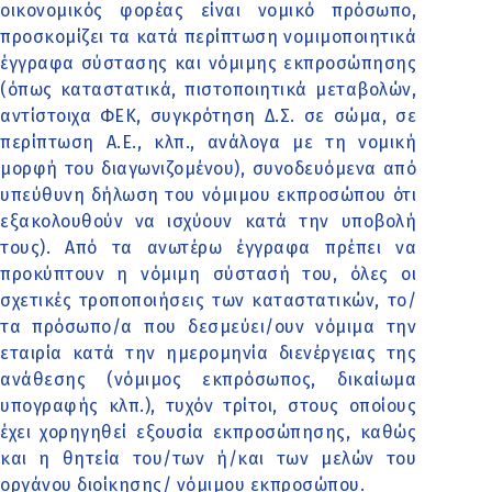
οικονομικός φορέας είναι νομικό πρόσωπο,
προσκομίζει τα κατά περίπτωση νομιμοποιητικά
έγγραφα σύστασης και νόμιμης εκπροσώπησης
(όπως καταστατικά, πιστοποιητικά μεταβολών,
αντίστοιχα ΦΕΚ, συγκρότηση Δ.Σ. σε σώμα, σε
περίπτωση Α.Ε., κλπ., ανάλογα με τη νομική
μορφή του διαγωνιζομένου), συνοδευόμενα από
υπεύθυνη δήλωση του νόμιμου εκπροσώπου ότι
εξακολουθούν να ισχύουν κατά την υποβολή
τους). Από τα ανωτέρω έγγραφα πρέπει να
προκύπτουν η νόμιμη σύστασή του, όλες οι
σχετικές τροποποιήσεις των καταστατικών, το/
τα πρόσωπο/α που δεσμεύει/ουν νόμιμα την
εταιρία κατά την ημερομηνία διενέργειας της
ανάθεσης (νόμιμος εκπρόσωπος, δικαίωμα
υπογραφής κλπ.), τυχόν τρίτοι, στους οποίους
έχει χορηγηθεί εξουσία εκπροσώπησης, καθώς
και η θητεία του/των ή/και των μελών του
οργάνου διοίκησης/ νόμιμου εκπροσώπου.