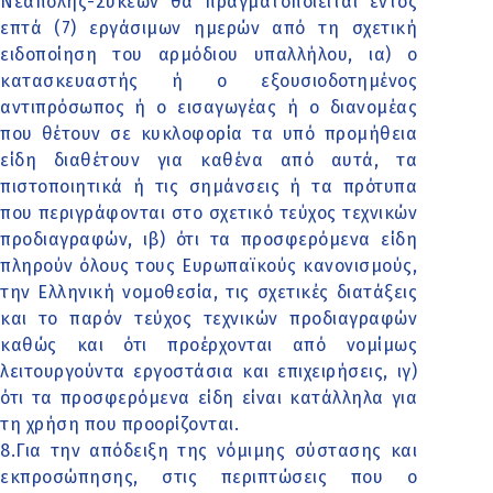
Νεάπολης-Συκεών θα πραγματοποιείται εντός
επτά (7) εργάσιμων ημερών από τη σχετική
ειδοποίηση του αρμόδιου υπαλλήλου, ια) ο
κατασκευαστής ή ο εξουσιοδοτημένος
αντιπρόσωπος ή ο εισαγωγέας ή ο διανομέας
που θέτουν σε κυκλοφορία τα υπό προμήθεια
είδη διαθέτουν για καθένα από αυτά, τα
πιστοποιητικά ή τις σημάνσεις ή τα πρότυπα
που περιγράφονται στο σχετικό τεύχος τεχνικών
προδιαγραφών, ιβ) ότι τα προσφερόμενα είδη
πληρούν όλους τους Ευρωπαϊκούς κανονισμούς,
την Ελληνική νομοθεσία, τις σχετικές διατάξεις
και το παρόν τεύχος τεχνικών προδιαγραφών
καθώς και ότι προέρχονται από νομίμως
λειτουργούντα εργοστάσια και επιχειρήσεις, ιγ)
ότι τα προσφερόμενα είδη είναι κατάλληλα για
τη χρήση που προορίζονται.
8.Για την απόδειξη της νόμιμης σύστασης και
εκπροσώπησης, στις περιπτώσεις που ο