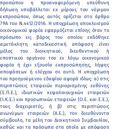
προσώπου η προαναφερόμενη υπεύθυνη
δήλωση υποβάλλεται εκ μέρους του νόμιμου
εκπροσώπου, όπως αυτός ορίζεται στο άρθρο
79Α του Ν.4412/2016. Η υποχρέωση αποκλεισμού
οικονομικού φορέα εφαρμόζεται επίσης όταν το
πρόσωπο εις βάρος του οποίου εκδόθηκε
αμετάκλητη καταδικαστική απόφαση είναι
μέλος του διοικητικού, διευθυντικού ή
εποπτικού οργάνου του εν λόγω οικονομικού
φορέα ή έχει εξουσία εκπροσώπησης, λήψης
αποφάσεων ή ελέγχου σε αυτό. Η υποχρέωση
του προηγούμενου εδαφίου αφορά ιδίως: α) στις
περιπτώσεις εταιρειών περιορισμένης ευθύνης
(Ε.Π.Ε.), ιδιωτικών κεφαλαιουχικών εταιρειών
(Ι.Κ.Ε.) και προσωπικών εταιρειών (Ο.Ε. και Ε.Ε.),
τους διαχειριστές, ή β) στις περιπτώσεις
ανωνύμων εταιρειών (Α.Ε.), τον διευθύνοντα
σύμβουλο, τα μέλη του Διοικητικού Συμβουλίου,
καθώς και τα πρόσωπα στα οποία με απόφαση