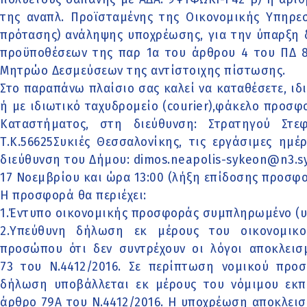
της αναπλ. Προϊσταμένης της Οικονομικής Υπηρε
πρότασης) ανάληψης υποχρέωσης, για την ύπαρξη 
προϋποθέσεων της παρ 1α του άρθρου 4 του ΠΔ 8
Μητρώο Δεσμεύσεων της αντίστοιχης πίστωσης.
Στο παραπάνω πλαίσιο σας καλεί να καταθέσετε, ιδ
ή με ιδιωτικό ταχυδρομείο (courier),φάκελο προσ
Καταστήματος, στη διεύθυνση: Στρατηγού Στε
Τ.Κ.56625Συκιές Θεσσαλονίκης, τις εργάσιμες ημέ
διεύθυνση του Δήμου: dimos.neapolis-sykeon@n3.syz
17 Νοεμβρίου και ώρα 13:00 (λήξη επίδοσης προσφο
Η προσφορά θα περιέχει:
1.Έντυπο οικονομικής προσφοράς συμπληρωμένο (υπ
2.Υπεύθυνη δήλωση εκ μέρους του οικονομικ
προσώπου ότι δεν συντρέχουν οι λόγοι αποκλει
73 του Ν.4412/2016. Σε περίπτωση νομικού πρ
δήλωση υποβάλλεται εκ μέρους του νόμιμου εκπ
άρθρο 79Α του Ν.4412/2016. Η υποχρέωση αποκλει