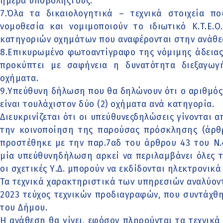
ημέρα υποβολήςτους.
7.Όλα τα δικαιολογητικά – τεχνικά στοιχεία π
νομοθεσία και νομιμοποιούν το ιδιωτικό Κ.Τ.Ε.Ο
κατηγοριών οχημάτων που αναφέρονται στην ανάθε
8.Επικυρωμένο φωτοαντίγραφο της νόμιμης άδειας 
προκύπτει με σαφήνεια η δυνατότητα διεξαγωγ
οχήματα.
9.Υπεύθυνη δήλωση που θα δηλώνουν ότι ο αριθμό
είναι τουλάχιστον δύο (2) οχήματα ανά κατηγορία.
Διευκρινίζεται ότι οι υπεύθυνεςδηλώσεις γίνονται 
την κοινοποίηση της παρούσας πρόσκλησης (άρθρ
προστέθηκε με την παρ.7αδ του άρθρου 43 του Ν.4
μία υπεύθυνηδήλωση αρκεί να περιλαμβάνει όλες τ
οι σχετικές Υ.Δ. μπορούν να εκδίδονται ηλεκτρονικ
Τα τεχνικά χαρακτηριστικά των υπηρεσιών αναλύοντ
2023 τεύχος τεχνικών προδιαγραφών, που συντάχθ
του Δήμου.
Η ανάθεση θα γίνει, εφόσον πληρούνται τα τεχνικ