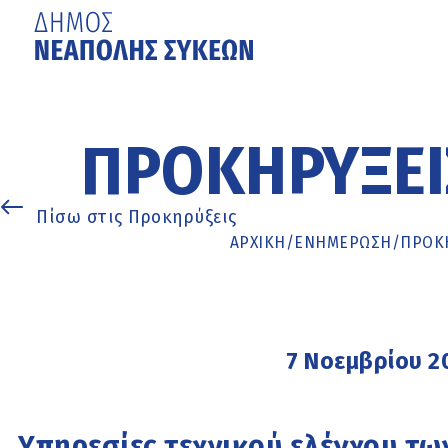
Μετάβαση
στο
κυρίως
ΠΡΟΚΗΡΎΞΕΙ
περιεχόμενο
Πίσω στις Προκηρύξεις
ΑΡΧΙΚΉ
/
ΕΝΗΜΈΡΩΣΗ
/
ΠΡΟΚΗ
7 Νοεμβρίου 2
Υπηρεσίες τεχνικού ελέγχου τ