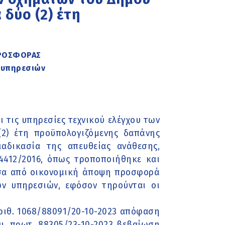
 δύο (2) έτη
ΡΟΣΦΟΡΑΣ
η υπηρεσιών
 τις υπηρεσίες τεχνικού ελέγχου των
2) έτη προϋπολογιζόμενης δαπάνης
αδικασία της απευθείας ανάθεσης,
4412/2016, όπως τροποποιήθηκε και
υσα από οικονομική άποψη προσφορά
ν υπηρεσιών, εφόσον τηρούνται οι
αριθ. 1068/88091/20-10-2023 απόφαση
μ. πρωτ. 88305/23-10-2023 βεβαίωση