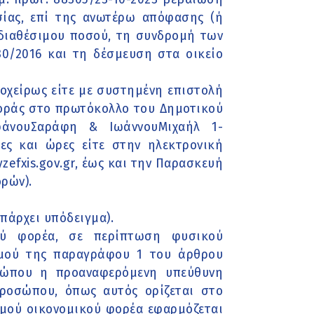
σίας, επί της ανωτέρω απόφασης (ή
διαθέσιμου ποσού, τη συνδρομή των
0/2016 και τη δέσμευση στα οικείο
ιοχείρως είτε με συστημένη επιστολή
φοράς στο πρωτόκολλο του Δημοτικού
φάνουΣαράφη & ΙωάννουΜιχαήλ 1-
ρες και ώρες είτε στην ηλεκτρονική
efxis.gov.gr, έως και την Παρασκευή
ρών).
άρχει υπόδειγμα).
ού φορέα, σε περίπτωση φυσικού
σμού της παραγράφου 1 του άρθρου
οσώπου η προαναφερόμενη υπεύθυνη
ροσώπου, όπως αυτός ορίζεται στο
σμού οικονομικού φορέα εφαρμόζεται