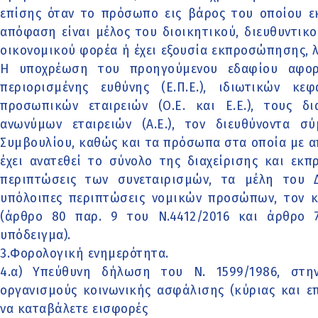
επίσης όταν το πρόσωπο εις βάρος του οποίου ε
απόφαση είναι μέλος του διοικητικού, διευθυντικ
οικονομικού φορέα ή έχει εξουσία εκπροσώπησης, 
Η υποχρέωση του προηγούμενου εδαφίου αφορά
περιορισμένης ευθύνης (Ε.Π.Ε.), ιδιωτικών κεφα
προσωπικών εταιρειών (Ο.Ε. και Ε.Ε.), τους δι
ανωνύμων εταιρειών (Α.Ε.), τον διευθύνοντα σ
Συμβουλίου, καθώς και τα πρόσωπα στα οποία με 
έχει ανατεθεί το σύνολο της διαχείρισης και εκπ
περιπτώσεις των συνεταιρισμών, τα μέλη του Δ
υπόλοιπες περιπτώσεις νομικών προσώπων, τον 
(άρθρο 80 παρ. 9 του Ν.4412/2016 και άρθρο 73
υπόδειγμα).
3.Φορολογική ενημερότητα.
4.α) Υπεύθυνη δήλωση του Ν. 1599/1986, στη
οργανισμούς κοινωνικής ασφάλισης (κύριας και επ
να καταβάλετε εισφορές