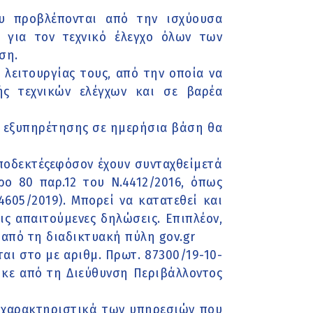
ου προβλέπονται από την ισχύουσα
. για τον τεχνικό έλεγχο όλων των
ση.
λειτουργίας τους, από την οποία να
ής τεχνικών ελέγχων και σε βαρέα
ς εξυπηρέτησης σε ημερήσια βάση θα
αποδεκτέςεφόσον έχουν συνταχθείμετά
ο 80 παρ.12 του Ν.4412/2016, όπως
605/2019). Μπορεί να κατατεθεί και
ις απαιτούμενες δηλώσεις. Επιπλέον,
ά από τη διαδικτυακή πύλη gov.gr
αι στο με αριθμ. Πρωτ. 87300/19-10-
ηκε από τη Διεύθυνση Περιβάλλοντος
ά χαρακτηριστικά των υπηρεσιών που