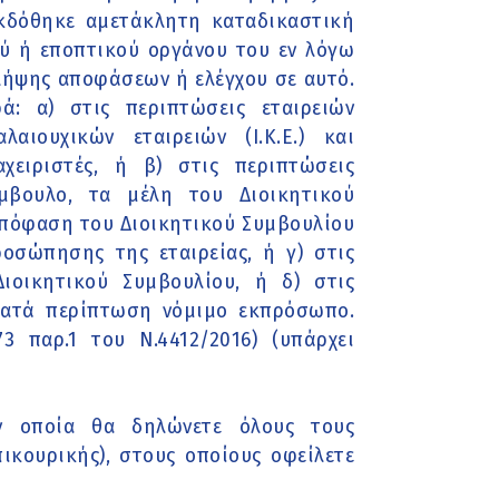
κδόθηκε αμετάκλητη καταδικαστική
ού ή εποπτικού οργάνου του εν λόγω
λήψης αποφάσεων ή ελέγχου σε αυτό.
: α) στις περιπτώσεις εταιρειών
λαιουχικών εταιρειών (Ι.Κ.Ε.) και
αχειριστές, ή β) στις περιπτώσεις
ύμβουλο, τα μέλη του Διοικητικού
απόφαση του Διοικητικού Συμβουλίου
ροσώπησης της εταιρείας, ή γ) στις
ιοικητικού Συμβουλίου, ή δ) στις
κατά περίπτωση νόμιμο εκπρόσωπο.
 παρ.1 του Ν.4412/2016) (υπάρχει
ν οποία θα δηλώνετε όλους τους
ικουρικής), στους οποίους οφείλετε