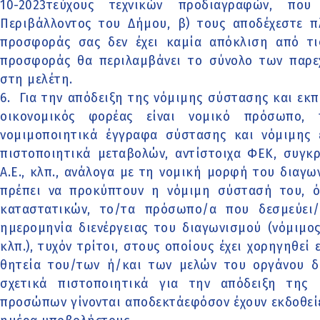
10-2023τεύχους τεχνικών προδιαγραφών, πο
Περιβάλλοντος του Δήμου, β) τους αποδέχεστε π
προσφοράς σας δεν έχει καμία απόκλιση από τις
προσφοράς θα περιλαμβάνει το σύνολο των παρε
στη μελέτη.
6. Για την απόδειξη της νόμιμης σύστασης και εκ
οικονομικός φορέας είναι νομικό πρόσωπο,
νομιμοποιητικά έγγραφα σύστασης και νόμιμης
πιστοποιητικά μεταβολών, αντίστοιχα ΦΕΚ, συγκ
Α.Ε., κλπ., ανάλογα με τη νομική μορφή του διαγ
πρέπει να προκύπτουν η νόμιμη σύστασή του, όλ
καταστατικών, το/τα πρόσωπο/α που δεσμεύει/
ημερομηνία διενέργειας του διαγωνισμού (νόμιμ
κλπ.), τυχόν τρίτοι, στους οποίους έχει χορηγηθε
θητεία του/των ή/και των μελών του οργάνου δ
σχετικά πιστοποιητικά για την απόδειξη της
προσώπων γίνονται αποδεκτάεφόσον έχουν εκδοθείέ