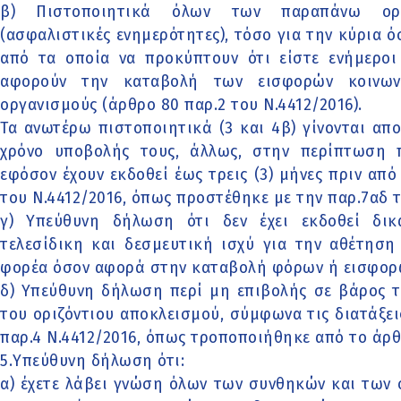
β) Πιστοποιητικά όλων των παραπάνω οργ
(ασφαλιστικές ενημερότητες), τόσο για την κύρια ό
από τα οποία να προκύπτουν ότι είστε ενήμεροι
αφορούν την καταβολή των εισφορών κοινων
οργανισμούς (άρθρο 80 παρ.2 του Ν.4412/2016).
Τα ανωτέρω πιστοποιητικά (3 και 4β) γίνονται απ
χρόνο υποβολής τους, άλλως, στην περίπτωση π
εφόσον έχουν εκδοθεί έως τρεις (3) μήνες πριν από
του Ν.4412/2016, όπως προστέθηκε με την παρ.7αδ 
γ) Υπεύθυνη δήλωση ότι δεν έχει εκδοθεί δι
τελεσίδικη και δεσμευτική ισχύ για την αθέτησ
φορέα όσον αφορά στην καταβολή φόρων ή εισφορ
δ) Υπεύθυνη δήλωση περί μη επιβολής σε βάρος 
του οριζόντιου αποκλεισμού, σύμφωνα τις διατάξει
παρ.4 Ν.4412/2016, όπως τροποποιήθηκε από το άρθρ
5.Υπεύθυνη δήλωση ότι:
α) έχετε λάβει γνώση όλων των συνθηκών και των 