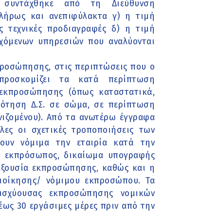
υ συντάχθηκε από τη Διεύθυνση
λήρως και ανεπιφύλακτα γ) η τιμή
 τεχνικές προδιαγραφές δ) η τιμή
χόμενων υπηρεσιών που αναλύονται
προσώπησης, στις περιπτώσεις που ο
 προσκομίζει τα κατά περίπτωση
 εκπροσώπησης (όπως καταστατικά,
ρότηση Δ.Σ. σε σώμα, σε περίπτωση
ωνιζομένου). Από τα ανωτέρω έγγραφα
ες οι σχετικές τροποποιήσεις των
ουν νόμιμα την εταιρία κατά την
ος εκπρόσωπος, δικαίωμα υπογραφής
ί εξουσία εκπροσώπησης, καθώς και η
ιοίκησης/ νόμιμου εκπροσώπου. Τα
 ισχύουσας εκπροσώπησης νομικών
ως 30 εργάσιμες μέρες πριν από την