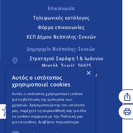
Επικοινωνία
Τηλεφωνικός κατάλογος
Φόρμα επικοινωνίας
ΚΕΠ Δήμου Νεάπολης-Συκεών
Δημαρχείο Νεάπολης-Συκεών
Στρατηγού Σαράφη 1 & Ιωάννου
Μιχαήλ, Συκιές, 56625
×
neapoli.sykies@ddt.gov.gr
Αυτός ο ιστότοπος
χρησιμοποιεί cookies
Ακολουθήστε
Αυτός ο ιστότοπος χρησιμοποιεί cookies
για τη βελτίωση της εμπειρίας των
χρηστών. Χρησιμοποιώντας τον ιστότοπό
μας, παρέχετε τη συγκατάθεσή σας για όλα
English Version
τα cookies σύμφωνα με την Πολιτική μας
για τα cookies.
Διαβάστε περισσότερα
An
project