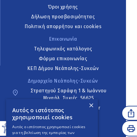
Όροι χρήσης
Δήλωση προσβασιμότητας
Πολιτική απορρήτου και cookies
Επικοινωνία
Τηλεφωνικός κατάλογος
Φόρμα επικοινωνίας
ΚΕΠ Δήμου Νεάπολης-Συκεών
Δημαρχείο Νεάπολης-Συκεών
Στρατηγού Σαράφη 1 & Ιωάννου
Μιχαήλ, Συκιές, 56625
×
neapoli.sykies@ddt.gov.gr
Αυτός ο ιστότοπος
χρησιμοποιεί cookies
Ακολουθήστε
Αυτός ο ιστότοπος χρησιμοποιεί cookies
για τη βελτίωση της εμπειρίας των