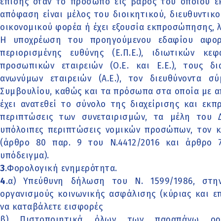
επίσης όταν το πρόσωπο εις βάρος του οποίου ε
απόφαση είναι μέλος του διοικητικού, διευθυντικ
οικονομικού φορέα ή έχει εξουσία εκπροσώπησης, 
Η υποχρέωση του προηγούμενου εδαφίου αφορά
περιορισμένης ευθύνης (Ε.Π.Ε.), ιδιωτικών κεφα
προσωπικών εταιρειών (Ο.Ε. και Ε.Ε.), τους δι
ανωνύμων εταιρειών (Α.Ε.), τον διευθύνοντα σ
Συμβουλίου, καθώς και τα πρόσωπα στα οποία με 
έχει ανατεθεί το σύνολο της διαχείρισης και εκπ
περιπτώσεις των συνεταιρισμών, τα μέλη του Δ
υπόλοιπες περιπτώσεις νομικών προσώπων, τον 
(άρθρο 80 παρ. 9 του Ν.4412/2016 και άρθρο 73
υπόδειγμα).
3
.Φορολογική ενημερότητα.
4
.α) Υπεύθυνη δήλωση του Ν. 1599/1986, στη
οργανισμούς κοινωνικής ασφάλισης (κύριας και επ
να καταβάλετε εισφορές
β) Πιστοποιητικά όλων των παραπάνω οργ