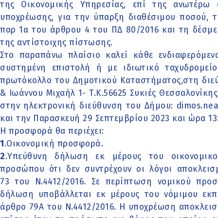
της Οικονομικής Υπηρεσίας, επί της ανωτέρω
υποχρέωσης, για την ύπαρξη διαθέσιμου ποσού, 
παρ 1α του άρθρου 4 του ΠΔ 80/2016 και τη δέσμ
της αντίστοιχης πίστωσης.
Στο παραπάνω πλαίσιο καλεί κάθε ενδιαφερόμενο 
συστημένη επιστολή ή με ιδιωτικό ταχυδρομείο
πρωτόκολλο του Δημοτικού Καταστήματος,στη διε
& Ιωάννου Μιχαήλ 1- Τ.Κ.56625 Συκιές Θεσσαλονίκης,
στην ηλεκτρονική διεύθυνση του Δήμου: dimos.neap
και την Παρασκευή 29 Σεπτεμβρίου 2023 και ώρα 13
Η προσφορά θα περιέχει:
1
.Οικονομική προσφορά.
2
.Υπεύθυνη δήλωση εκ μέρους του οικονομικ
προσώπου ότι δεν συντρέχουν οι λόγοι αποκλει
73 του Ν.4412/2016. Σε περίπτωση νομικού πρ
δήλωση υποβάλλεται εκ μέρους του νόμιμου εκπ
άρθρο 79Α του Ν.4412/2016. Η υποχρέωση αποκλει