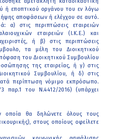
κδόθηκε αμετάκλητη καταδικαστική
ού ή εποπτικού οργάνου του εν λόγω
λήψης αποφάσεων ή ελέγχου σε αυτό.
: α) στις περιπτώσεις εταιρειών
λαιουχικών εταιρειών (Ι.Κ.Ε.) και
αχειριστές, ή β) στις περιπτώσεις
ύμβουλο, τα μέλη του Διοικητικού
απόφαση του Διοικητικού Συμβουλίου
ροσώπησης της εταιρείας, ή γ) στις
ιοικητικού Συμβουλίου, ή δ) στις
κατά περίπτωση νόμιμο εκπρόσωπο.
 παρ.1 του Ν.4412/2016) (υπάρχει
ν οποία θα δηλώνετε όλους τους
ικουρικής), στους οποίους οφείλετε
ανισμών κοινωνικής ασφάλισης