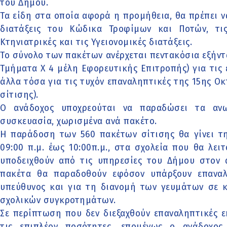
του Δήμου.
Τα είδη στα οποία αφορά η προμήθεια, θα πρέπει να
διατάξεις του Κώδικα Τροφίμων και Ποτών, τις 
Κτηνιατρικές και τις Υγειονομικές διατάξεις.
Το σύνολο των πακέτων ανέρχεται πεντακόσια εξήντ
Τμήματα Χ 4 μέλη Εφορευτικής Επιτροπής) για τις
άλλα τόσα για τις τυχόν επαναληπτικές της 15ης Οκ
σίτισης).
Ο ανάδοχος υποχρεούται να παραδώσει τα αν
συσκευασία, χωρισμένα ανά πακέτο.
Η παράδοση των 560 πακέτων σίτισης θα γίνει τ
09:00 π.μ. έως 10:00π.μ., στα σχολεία που θα λε
υποδειχθούν από τις υπηρεσίες του Δήμου στον 
πακέτα θα παραδοθούν εφόσον υπάρξουν επαναλη
υπεύθυνος και για τη διανομή των γευμάτων σε 
σχολικών συγκροτημάτων.
Σε περίπτωση που δεν διεξαχθούν επαναληπτικές ε
τις επιπλέον ποσότητες, επομένως ο ανάδοχος