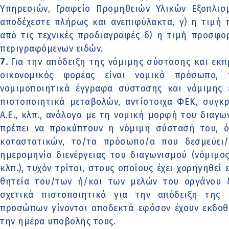
Υπηρεσιών, Γραφείο Προμηθειών Υλικών Εξοπλι
αποδέχεστε πλήρως και ανεπιφύλακτα, γ) η τιμή 
από τις τεχνικές προδιαγραφές δ) η τιμή προσφο
περιγραφόμενων ειδών.
7.
Για την απόδειξη της νόμιμης σύστασης και εκ
οικονομικός φορέας είναι νομικό πρόσωπο,
νομιμοποιητικά έγγραφα σύστασης και νόμιμης
πιστοποιητικά μεταβολών, αντίστοιχα ΦΕΚ, συγκ
Α.Ε., κλπ., ανάλογα με τη νομική μορφή του διαγ
πρέπει να προκύπτουν η νόμιμη σύστασή του, όλ
καταστατικών, το/τα πρόσωπο/α που δεσμεύει/
ημερομηνία διενέργειας του διαγωνισμού (νόμιμ
κλπ.), τυχόν τρίτοι, στους οποίους έχει χορηγηθε
θητεία του/των ή/και των μελών του οργάνου 
σχετικά πιστοποιητικά για την απόδειξη της
προσώπων γίνονται αποδεκτά εφόσον έχουν εκδοθε
την ημέρα υποβολής τους.