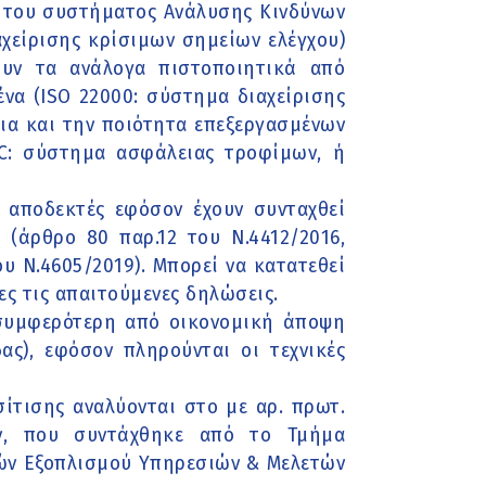
ς του συστήματος Ανάλυσης Κινδύνων
χείρισης κρίσιμων σημείων ελέγχου)
ουν τα ανάλογα πιστοποιητικά από
να (ISO 22000: σύστημα διαχείρισης
εια και την ποιότητα επεξεργασμένων
C: σύστημα ασφάλειας τροφίμων, ή
αι αποδεκτές εφόσον έχουν συνταχθεί
(άρθρο 80 παρ.12 του Ν.4412/2016,
υ Ν.4605/2019). Μπορεί να κατατεθεί
ες τις απαιτούμενες δηλώσεις.
 συμφερότερη από οικονομική άποψη
ς), εφόσον πληρούνται οι τεχνικές
σίτισης αναλύονται στο με αρ. πρωτ.
ών, που συντάχθηκε από το Τμήμα
ών Εξοπλισμού Υπηρεσιών & Μελετών