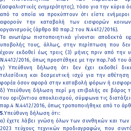
(ασφαλιστικές ενημερότητες), τόσο για την κύρια ό
από τα οποία να προκύπτουν ότι είστε ενήμεροι
αφορούν την καταβολή των εισφορών κοινων
οργανισμούς (άρθρο 80 παρ.2 του Ν.4412/2016).
Τα ανωτέρω πιστοποιητικά γίνονται αποδεκτά εφ
υποβολής τους, άλλως, στην περίπτωση που δεν 
έχουν εκδοθεί έως τρεις (3) μήνες πριν από την 
Ν.4412/2016, όπως προστέθηκε με την παρ.7αδ του 
γ) Υπεύθυνη δήλωση ότι δεν έχει εκδοθεί δι
τελεσίδικη και δεσμευτική ισχύ για την αθέτησ
φορέα όσον αφορά στην καταβολή φόρων ή εισφορ
δ) Υπεύθυνη δήλωση περί μη επιβολής σε βάρος 
του οριζόντιου αποκλεισμού, σύμφωνα τις διατάξει
παρ.4 Ν.4412/2016, όπως τροποποιήθηκε από το άρθρ
5
.Υπεύθυνη δήλωση ότι:
α) έχετε λάβει γνώση όλων των συνθηκών και των 
2023 τεύχους τεχνικών προδιαγραφών, που συν