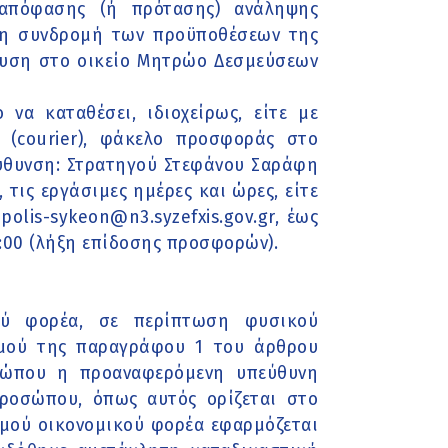
 απόφασης (ή πρότασης) ανάληψης
τη συνδρομή των προϋποθέσεων της
ευση στο οικείο Μητρώο Δεσμεύσεων
να καταθέσει, ιδιοχείρως, είτε με
 (courier), φάκελο προσφοράς στο
ύθυνση: Στρατηγού Στεφάνου Σαράφη
 τις εργάσιμες ημέρες και ώρες, είτε
olis-sykeon@n3.syzefxis.gov.gr, έως
:00 (λήξη επίδοσης προσφορών).
ού φορέα, σε περίπτωση φυσικού
σμού της παραγράφου 1 του άρθρου
οσώπου η προαναφερόμενη υπεύθυνη
ροσώπου, όπως αυτός ορίζεται στο
σμού οικονομικού φορέα εφαρμόζεται