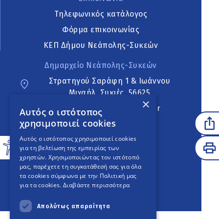
Τηλεφωνικός κατάλογος
Φόρμα επικοινωνίας
ΚΕΠ Δήμου Νεάπολης-Συκεών
Δημαρχείο Νεάπολης-Συκεών
Στρατηγού Σαράφη 1 & Ιωάννου
Μιχαήλ, Συκιές, 56625
×
neapoli.sykies@ddt.gov.gr
Αυτός ο ιστότοπος
χρησιμοποιεί cookies
Ακολουθήστε
Αυτός ο ιστότοπος χρησιμοποιεί cookies
για τη βελτίωση της εμπειρίας των
χρηστών. Χρησιμοποιώντας τον ιστότοπό
μας, παρέχετε τη συγκατάθεσή σας για όλα
English Version
τα cookies σύμφωνα με την Πολιτική μας
για τα cookies.
Διαβάστε περισσότερα
An
project
Απολύτως απαραίτητα