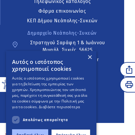
Τηλεφωνικός κατάλογος
Φόρμα επικοινωνίας
ΚΕΠ Δήμου Νεάπολης-Συκεών
Δημαρχείο Νεάπολης-Συκεών
Στρατηγού Σαράφη 1 & Ιωάννου
Μιχαήλ, Συκιές, 56625
×
neapoli.sykies@ddt.gov.gr
Αυτός ο ιστότοπος
χρησιμοποιεί cookies
Ακολουθήστε
Αυτός ο ιστότοπος χρησιμοποιεί cookies
για τη βελτίωση της εμπειρίας των
χρηστών. Χρησιμοποιώντας τον ιστότοπό
μας, παρέχετε τη συγκατάθεσή σας για όλα
English Version
τα cookies σύμφωνα με την Πολιτική μας
για τα cookies.
Διαβάστε περισσότερα
An
project
Απολύτως απαραίτητα
Αποδοχή όλων
Απόρριψη όλων