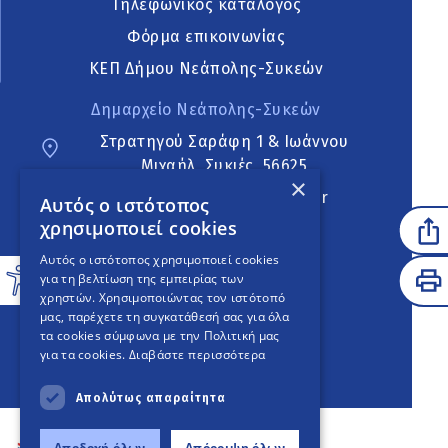
Τηλεφωνικός κατάλογος
Φόρμα επικοινωνίας
ΚΕΠ Δήμου Νεάπολης-Συκεών
Δημαρχείο Νεάπολης-Συκεών
Στρατηγού Σαράφη 1 & Ιωάννου
Μιχαήλ, Συκιές, 56625
×
neapoli.sykies@ddt.gov.gr
Αυτός ο ιστότοπος
χρησιμοποιεί cookies
Ακολουθήστε
Αυτός ο ιστότοπος χρησιμοποιεί cookies
για τη βελτίωση της εμπειρίας των
χρηστών. Χρησιμοποιώντας τον ιστότοπό
μας, παρέχετε τη συγκατάθεσή σας για όλα
English Version
τα cookies σύμφωνα με την Πολιτική μας
για τα cookies.
Διαβάστε περισσότερα
An
project
Απολύτως απαραίτητα
Αποδοχή όλων
Απόρριψη όλων