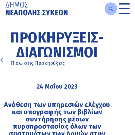
Μετάβαση
στο
ΠΡΟΚΗΡΎΞΕΙΣ-
κυρίως
περιεχόμενο
ΔΙΑΓΩΝΙΣΜΟΊ
Πίσω στις Προκηρύξεις
24 Μαΐου 2023
Ανάθεση των υπηρεσιών ελέγχου
και υπογραφής των βιβλίων
συντήρησης μέσων
πυροπροστασίας όλων των
συστημάτων των Δομών στην