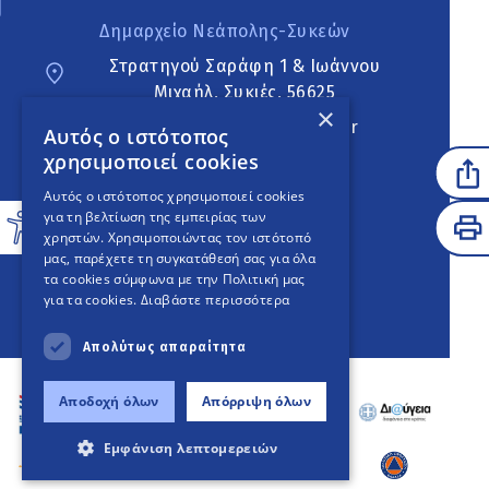
Δημαρχείο Νεάπολης-Συκεών
Στρατηγού Σαράφη 1 & Ιωάννου
Μιχαήλ, Συκιές, 56625
×
neapoli.sykies@ddt.gov.gr
Αυτός ο ιστότοπος
χρησιμοποιεί cookies
Ακολουθήστε
Αυτός ο ιστότοπος χρησιμοποιεί cookies
για τη βελτίωση της εμπειρίας των
χρηστών. Χρησιμοποιώντας τον ιστότοπό
μας, παρέχετε τη συγκατάθεσή σας για όλα
English Version
τα cookies σύμφωνα με την Πολιτική μας
για τα cookies.
Διαβάστε περισσότερα
An
project
Απολύτως απαραίτητα
Αποδοχή όλων
Απόρριψη όλων
Εμφάνιση λεπτομερειών