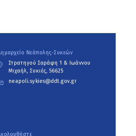
Δημαρχείο Νεάπολης-Συκεών
Στρατηγού Σαράφη 1 & Ιωάννου
Μιχαήλ, Συκιές, 56625
neapoli.sykies@ddt.gov.gr
Ακολουθήστε