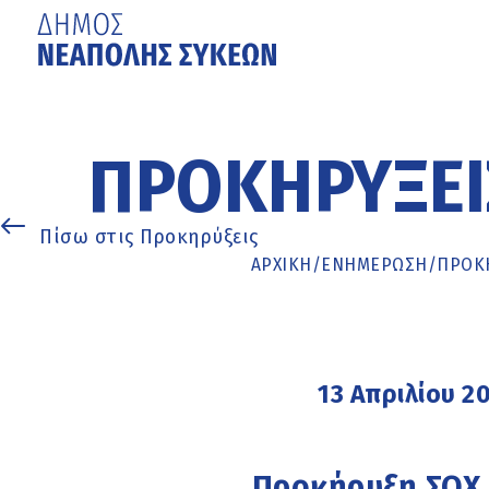
Μετάβαση
στο
κυρίως
ΠΡΟΚΗΡΎΞΕΙ
περιεχόμενο
Πίσω στις Προκηρύξεις
ΑΡΧΙΚΉ
/
ΕΝΗΜΈΡΩΣΗ
/
ΠΡΟΚΗ
13 Απριλίου 2
Προκήρυξη ΣΟΧ 