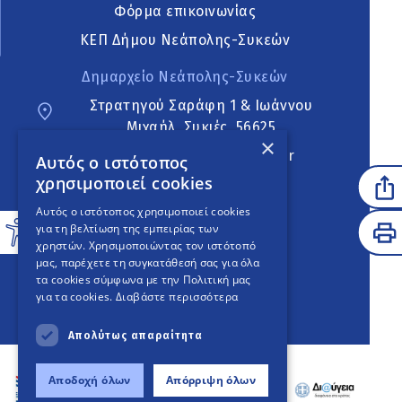
Φόρμα επικοινωνίας
ΚΕΠ Δήμου Νεάπολης-Συκεών
Δημαρχείο Νεάπολης-Συκεών
Στρατηγού Σαράφη 1 & Ιωάννου
Μιχαήλ, Συκιές, 56625
×
neapoli.sykies@ddt.gov.gr
Αυτός ο ιστότοπος
χρησιμοποιεί cookies
Ακολουθήστε
Αυτός ο ιστότοπος χρησιμοποιεί cookies
για τη βελτίωση της εμπειρίας των
χρηστών. Χρησιμοποιώντας τον ιστότοπό
μας, παρέχετε τη συγκατάθεσή σας για όλα
English Version
τα cookies σύμφωνα με την Πολιτική μας
για τα cookies.
Διαβάστε περισσότερα
An
project
Απολύτως απαραίτητα
Αποδοχή όλων
Απόρριψη όλων