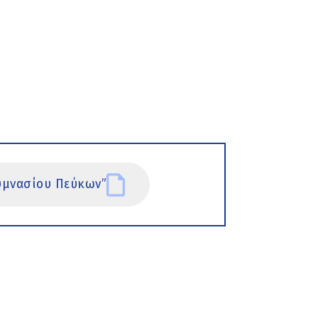
υμνασίου Πεύκων”