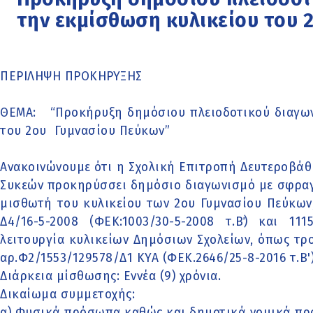
την εκμίσθωση κυλικείου του 
ΠΕΡΙΛΗΨΗ ΠΡΟΚΗΡΥΞΗΣ
ΘΕΜΑ: “Προκήρυξη δημόσιου πλειοδοτικού διαγων
του 2ου Γυμνασίου Πεύκων”
Ανακοινώνουμε ότι η Σχολική Επιτροπή Δευτεροβά
Συκεών προκηρύσσει δημόσιο διαγωνισμό με σφραγ
μισθωτή του κυλικείου των 2ου Γυμνασίου Πεύκων
Δ4/16-5-2008 (ΦΕΚ:1003/30-5-2008 τ.Β΄) και 11
λειτουργία κυλικείων Δημόσιων Σχολείων, όπως τρ
αρ.Φ2/1553/129578/Δ1 ΚΥΑ (ΦΕΚ.2646/25-8-2016 τ.Β'
Διάρκεια μίσθωσης: Εννέα (9) χρόνια.
Δικαίωμα συμμετοχής:
α) Φυσικά πρόσωπα καθώς και δημοτικά νομικά π