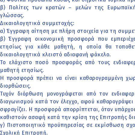
β) Πολίτες των κρατών – μελών της Ευρωπαϊκή
γλώσσας.
Δικαιολογητικά συμμετοχής:
α) Έγγραφη αίτηση με πλήρη στοιχεία για τη συμμε
β) Έγγραφη οικονομική προσφορά που εμπεριέχ
ετησίως για κάθε μαθητή, η οποία θα τοποθε
δικαιολογητικά κλειστό αδιαφανή φάκελο.
Το ελάχιστο ποσό προσφοράς από τους ενδιαφε
μαθητή ετησίως.
Η προσφορά πρέπει να είναι καθαρογραμμένη χωρ
διορθώσεις.
Τυχόν διόρθωση μονογράφεται από τον ενδιαφερό
διαγωνισμού κατά τον έλεγχο, αφού καθαρογράψει
σφραγίζει. Η προσφορά απορρίπτεται, όταν υπάρχου
καθιστούν ασαφή κατά την κρίση της Επιτροπής διε
γ) Πιστοποιητικό προϋπηρεσίας σε εκμίσθωση σχο
Σχολική Επιτροπή.