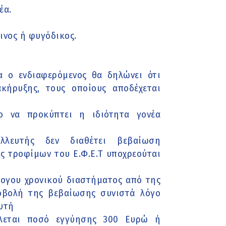
έα.
ινος ή φυγόδικος.
α ο ενδιαφερόμενος θα δηλώνει ότι
ήρυξης, τους οποίους αποδέχεται
ο να προκύπτει η ιδιότητα γονέα
λλευτής δεν διαθέτει βεβαίωση
ς τροφίμων του Ε.Φ.Ε.Τ υποχρεούται
λογου χρονικού διαστήματος από της
οβολή της βεβαίωσης συνιστά λόγο
υτή
λλεται ποσό εγγύησης 300 Ευρώ ή