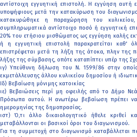
αντίστοιχη εγγυητική επιστολή. Η εγγύηση αυτή 
υποψήφιους μετά την κατακύρωση του διαγωνισμο
κατακυρώθηκε η παραχώρηση του κυλικείου,
συμπληρωματικά αντίστοιχο ποσό ή εγγυητική επι
20% του ετήσιου μισθώματος ως εγγύηση καλής εκ
ή η εγγυητική επιστολή παρακρατείται καθ' ό
επιστρέφεται μετά τη λήξη της άτοκα, πλην της 
λήξης της σύμβασης, οπότε καταπίπτει υπέρ της Σχ
ιγ) Υπεύθυνη δήλωση του Ν. 1599/86 στην οποία
εκμετάλλευσης άλλου κυλικείου δημοσίου ή ιδιωτικ
Ιδ) Βεβαίωση μόνιμης κατοικίας
ιε) Βεβαιώσεις περί μη οφειλής από το Δήμο Νε
Πρόσωπα αυτού. Η ανωτέρω βεβαίωση πρέπει να
ημερομηνίας της δημοπρασίας.
ιστ) Ό,τι άλλο δικαιολογητικό ήθελε κριθεί 
μεταβάλλονται οι βασικοί όροι του διαγωνισμού.
Για τη συμμετοχή στο διαγωνισμό καταβάλλεται π