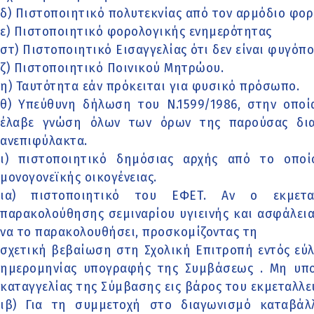
δ) Πιστοποιητικό πολυτεκνίας από τον αρμόδιο φορ
ε) Πιστοποιητικό φορολογικής ενημερότητας
στ) Πιστοποιητικό Εισαγγελίας ότι δεν είναι φυγόπο
ζ) Πιστοποιητικό Ποινικού Μητρώου.
η) Ταυτότητα εάν πρόκειται για φυσικό πρόσωπο.
θ) Υπεύθυνη δήλωση του Ν.1599/1986, στην οποί
έλαβε γνώση όλων των όρων της παρούσας διακ
ανεπιφύλακτα.
ι) πιστοποιητικό δημόσιας αρχής από το οποί
μονογονεϊκής οικογένειας.
ια) πιστοποιητικό του ΕΦΕΤ. Αν ο εκμετα
παρακολούθησης σεμιναρίου υγιεινής και ασφάλεια
να το παρακολουθήσει, προσκομίζοντας τη
σχετική βεβαίωση στη Σχολική Επιτροπή εντός εύ
ημερομηνίας υπογραφής της Συμβάσεως . Μη υπ
καταγγελίας της Σύμβασης εις βάρος του εκμεταλλε
ιβ) Για τη συμμετοχή στο διαγωνισμό καταβά