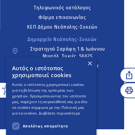
Τηλεφωνικός κατάλογος
Φόρμα επικοινωνίας
ΚΕΠ Δήμου Νεάπολης-Συκεών
Δημαρχείο Νεάπολης-Συκεών
Στρατηγού Σαράφη 1 & Ιωάννου
Μιχαήλ, Συκιές, 56625
×
neapoli.sykies@ddt.gov.gr
Αυτός ο ιστότοπος
χρησιμοποιεί cookies
Ακολουθήστε
Αυτός ο ιστότοπος χρησιμοποιεί cookies
για τη βελτίωση της εμπειρίας των
χρηστών. Χρησιμοποιώντας τον ιστότοπό
μας, παρέχετε τη συγκατάθεσή σας για όλα
English Version
τα cookies σύμφωνα με την Πολιτική μας
για τα cookies.
Διαβάστε περισσότερα
An
project
Απολύτως απαραίτητα