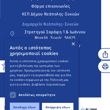
Φόρμα επικοινωνίας
ΚΕΠ Δήμου Νεάπολης-Συκεών
Δημαρχείο Νεάπολης-Συκεών
Στρατηγού Σαράφη 1 & Ιωάννου
Μιχαήλ, Συκιές, 56625
×
neapoli.sykies@ddt.gov.gr
Αυτός ο ιστότοπος
χρησιμοποιεί cookies
Ακολουθήστε
Αυτός ο ιστότοπος χρησιμοποιεί cookies
για τη βελτίωση της εμπειρίας των
χρηστών. Χρησιμοποιώντας τον ιστότοπό
μας, παρέχετε τη συγκατάθεσή σας για όλα
English Version
τα cookies σύμφωνα με την Πολιτική μας
για τα cookies.
Διαβάστε περισσότερα
An
project
Απολύτως απαραίτητα
Αποδοχή όλων
Απόρριψη όλων