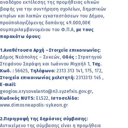
αναδόχου εκτέλεσης της προμήθειας υλικών
βαφής για την συντήρηση σχολείων, δημοτικών
κτιρίων και λοιπών εγκαταστάσεων του Δήμου,
προϋπολογιζόμενης δαπάνης 49.000,00€
συμπεριλαμβανομένου του Φ.Π.Α,
με τους
παρακάτω όρους
:
1.Αναθέτουσα Αρχή –Στοιχεία επικοινωνίας:
Δήμος Νεάπολης – Συκεών,
Οδός :
Στρατηγού
Στεφάνου Σαράφη και Ιωάννου Μιχαήλ 1,
Ταχ.
Κωδ. :
56625,
Τηλέφωνο:
2313 313 141, 175, 172,
Στοιχεία επικοινωνίας μελετητή:
2313313 145 ,
Ε-mail:
geogiou.xrysovalanto@n3.syzefxis.gov.gr,
Κωδικός ΝUTS:
EL522,
Ιστοσελίδα:
www.dimosneapolis-sykeon.gr
2.Περιγραφή της δημόσιας σύμβασης:
Αντικείμενο της σύμβασης είναι η προμήθεια