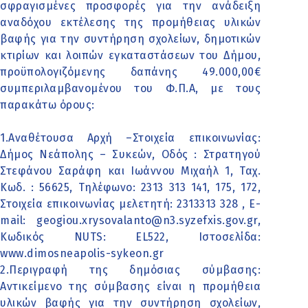
σφραγισμένες προσφορές για την ανάδειξη
αναδόχου εκτέλεσης της προμήθειας υλικών
βαφής για την συντήρηση σχολείων, δημοτικών
κτιρίων και λοιπών εγκαταστάσεων του Δήμου,
προϋπολογιζόμενης δαπάνης 49.000,00€
συμπεριλαμβανομένου του Φ.Π.Α, με τους
παρακάτω όρους:
1.Αναθέτουσα Αρχή –Στοιχεία επικοινωνίας:
Δήμος Νεάπολης – Συκεών, Οδός : Στρατηγού
Στεφάνου Σαράφη και Ιωάννου Μιχαήλ 1, Ταχ.
Κωδ. : 56625, Τηλέφωνο: 2313 313 141, 175, 172,
Στοιχεία επικοινωνίας μελετητή: 2313313 328 , Ε-
mail: geogiou.xrysovalanto@n3.syzefxis.gov.gr,
Κωδικός ΝUTS: EL522, Ιστοσελίδα:
www.dimosneapolis-sykeon.gr
2.Περιγραφή της δημόσιας σύμβασης:
Αντικείμενο της σύμβασης είναι η προμήθεια
υλικών βαφής για την συντήρηση σχολείων,