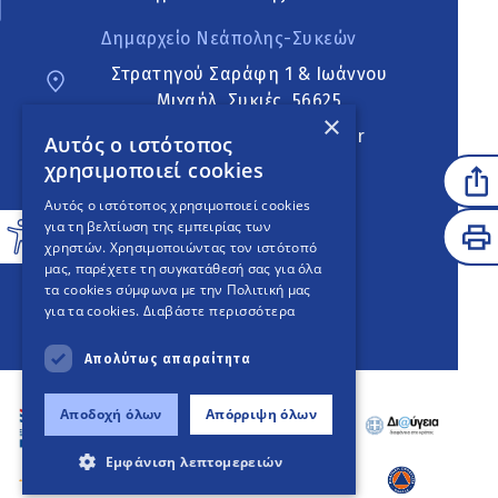
Δημαρχείο Νεάπολης-Συκεών
Στρατηγού Σαράφη 1 & Ιωάννου
Μιχαήλ, Συκιές, 56625
×
neapoli.sykies@ddt.gov.gr
Αυτός ο ιστότοπος
χρησιμοποιεί cookies
Ακολουθήστε
Αυτός ο ιστότοπος χρησιμοποιεί cookies
για τη βελτίωση της εμπειρίας των
χρηστών. Χρησιμοποιώντας τον ιστότοπό
μας, παρέχετε τη συγκατάθεσή σας για όλα
English Version
τα cookies σύμφωνα με την Πολιτική μας
για τα cookies.
Διαβάστε περισσότερα
An
project
Απολύτως απαραίτητα
Αποδοχή όλων
Απόρριψη όλων
Εμφάνιση λεπτομερειών