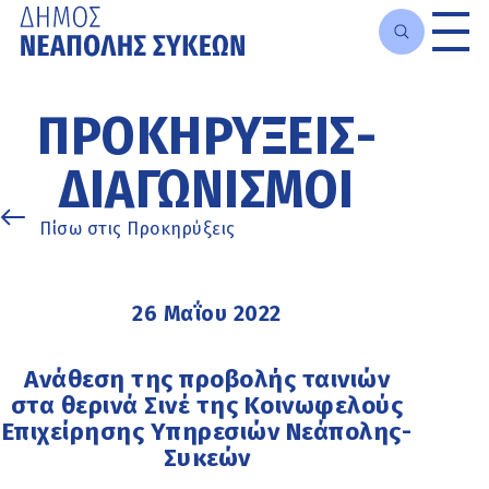
Μετάβαση
στο
ΠΡΟΚΗΡΎΞΕΙΣ-
κυρίως
περιεχόμενο
ΔΙΑΓΩΝΙΣΜΟΊ
Πίσω στις Προκηρύξεις
26 Μαΐου 2022
Ανάθεση της προβολής ταινιών
στα θερινά Σινέ της Κοινωφελούς
Επιχείρησης Υπηρεσιών Νεάπολης-
Συκεών