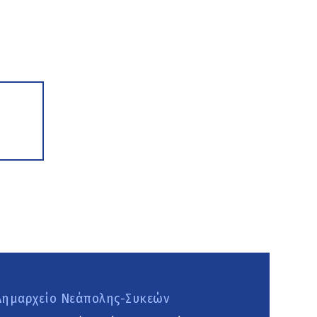
Δημαρχείο Νεάπολης-Συκεών