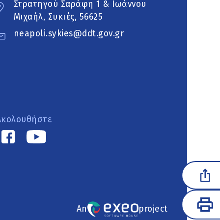
Στρατηγού Σαράφη 1 & Ιωάννου
Μιχαήλ, Συκιές, 56625
neapoli.sykies@ddt.gov.gr
Ακολουθήστε
An
project