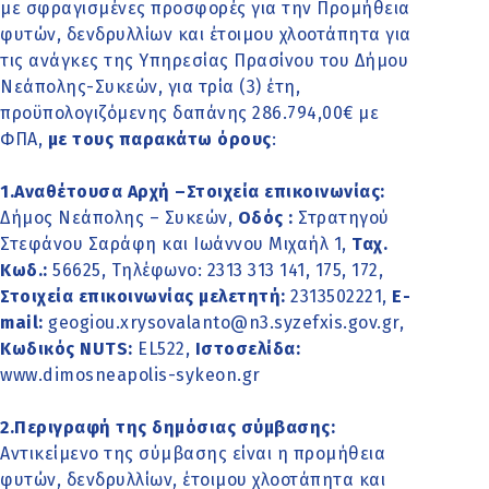
με σφραγισμένες προσφορές για την Προμήθεια
φυτών, δενδρυλλίων και έτοιμου χλοοτάπητα για
τις ανάγκες της Υπηρεσίας Πρασίνου του Δήμου
Νεάπολης-Συκεών, για τρία (3) έτη,
προϋπολογιζόμενης δαπάνης 286.794,00€ με
ΦΠΑ,
με τους παρακάτω όρους
:
1.Αναθέτουσα Αρχή –Στοιχεία επικοινωνίας:
Δήμος Νεάπολης – Συκεών,
Οδός :
Στρατηγού
Στεφάνου Σαράφη και Ιωάννου Μιχαήλ 1,
Ταχ.
Κωδ.:
56625, Τηλέφωνο: 2313 313 141, 175, 172,
Στοιχεία επικοινωνίας μελετητή:
2313502221,
Ε-
mail:
geogiou.xrysovalanto@n3.syzefxis.gov.gr,
Κωδικός ΝUTS:
EL522,
Ιστοσελίδα:
www.dimosneapolis-sykeon.gr
2.Περιγραφή της δημόσιας σύμβασης:
Αντικείμενο της σύμβασης είναι η προμήθεια
φυτών, δενδρυλλίων, έτοιμου χλοοτάπητα και