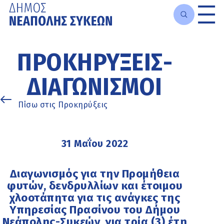
Μετάβαση
στο
ΠΡΟΚΗΡΎΞΕΙΣ-
κυρίως
περιεχόμενο
ΔΙΑΓΩΝΙΣΜΟΊ
Πίσω στις Προκηρύξεις
31 Μαΐου 2022
Διαγωνισμός για την Προμήθεια
φυτών, δενδρυλλίων και έτοιμου
χλοοτάπητα για τις ανάγκες της
Υπηρεσίας Πρασίνου του Δήμου
Νεάπολης-Συκεών, για τρία (3) έτη