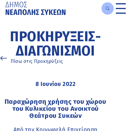
Μετάβαση
στο
ΠΡΟΚΗΡΎΞΕΙΣ-
κυρίως
περιεχόμενο
ΔΙΑΓΩΝΙΣΜΟΊ
Πίσω στις Προκηρύξεις
8 Ιουνίου 2022
Παραχώρηση χρήσης του χώρου
του Κυλικείου του Ανοικτού
Θεάτρου Συκεών
Από την Κοινωφελή Επιχείρηση