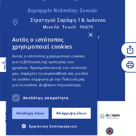
Δημαρχείο Νεάπολης-Συκεών
Στρατηγού Σαράφη 1 & Ιωάννου
Μιχαήλ, Συκιές, 56625
×
neapoli.sykies@ddt.gov.gr
Αυτός ο ιστότοπος
χρησιμοποιεί cookies
Ακολουθήστε
Αυτός ο ιστότοπος χρησιμοποιεί cookies
για τη βελτίωση της εμπειρίας των
χρηστών. Χρησιμοποιώντας τον ιστότοπό
μας, παρέχετε τη συγκατάθεσή σας για όλα
English Version
τα cookies σύμφωνα με την Πολιτική μας
για τα cookies.
Διαβάστε περισσότερα
An
project
Απολύτως απαραίτητα
Αποδοχή όλων
Απόρριψη όλων
Εμφάνιση λεπτομερειών