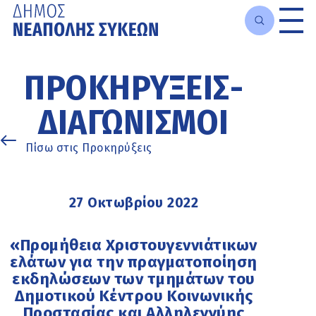
Μετάβαση
στο
ΠΡΟΚΗΡΎΞΕΙΣ-
κυρίως
περιεχόμενο
ΔΙΑΓΩΝΙΣΜΟΊ
Πίσω στις Προκηρύξεις
27 Οκτωβρίου 2022
«Προμήθεια Χριστουγεννιάτικων
ελάτων για την πραγματοποίηση
εκδηλώσεων των τμημάτων του
Δημοτικού Κέντρου Κοινωνικής
Προστασίας και Αλληλεγγύης