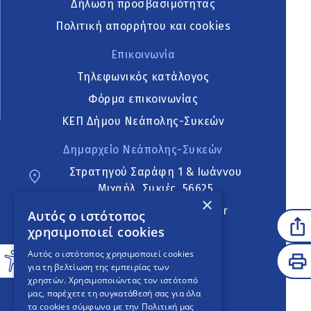
Δήλωση προσβασιμότητας
Πολιτική απορρήτου και cookies
Επικοινωνία
Τηλεφωνικός κατάλογος
Φόρμα επικοινωνίας
ΚΕΠ Δήμου Νεάπολης-Συκεών
Δημαρχείο Νεάπολης-Συκεών
Στρατηγού Σαράφη 1 & Ιωάννου
Μιχαήλ, Συκιές, 56625
×
neapoli.sykies@ddt.gov.gr
Αυτός ο ιστότοπος
χρησιμοποιεί cookies
Ακολουθήστε
Αυτός ο ιστότοπος χρησιμοποιεί cookies
για τη βελτίωση της εμπειρίας των
χρηστών. Χρησιμοποιώντας τον ιστότοπό
μας, παρέχετε τη συγκατάθεσή σας για όλα
English Version
τα cookies σύμφωνα με την Πολιτική μας