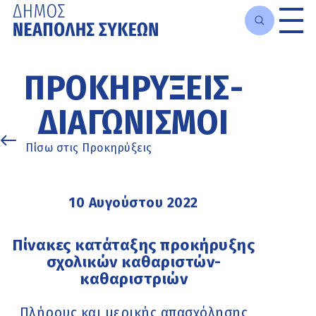
Μετάβαση
στο
ΠΡΟΚΗΡΎΞΕΙΣ-
κυρίως
περιεχόμενο
ΔΙΑΓΩΝΙΣΜΟΊ
Πίσω στις Προκηρύξεις
10 Αυγούστου 2022
Πίνακες κατάταξης προκήρυξης
σχολικών καθαριστών-
καθαριστριών
Πλήρους και μερικής απασχόλησης