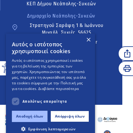
ΚΕΠ Δήμου Νεάπολης-Συκεών
Δημαρχείο Νεάπολης-Συκεών
Στρατηγού Σαράφη 1 & Ιωάννου
Μιχαήλ, Συκιές, 56625
×
neapoli.sykies@ddt.gov.gr
Αυτός ο ιστότοπος
χρησιμοποιεί cookies
Ακολουθήστε
Αυτός ο ιστότοπος χρησιμοποιεί cookies
για τη βελτίωση της εμπειρίας των
χρηστών. Χρησιμοποιώντας τον ιστότοπό
μας, παρέχετε τη συγκατάθεσή σας για όλα
English Version
τα cookies σύμφωνα με την Πολιτική μας
για τα cookies.
Διαβάστε περισσότερα
An
project
Απολύτως απαραίτητα
Αποδοχή όλων
Απόρριψη όλων
Εμφάνιση λεπτομερειών