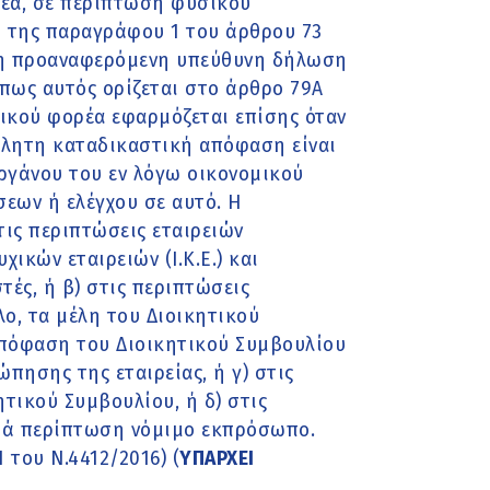
ρέα, σε περίπτωση φυσικού
ύ της παραγράφου 1 του άρθρου 73
 η προαναφερόμενη υπεύθυνη δήλωση
πως αυτός ορίζεται στο άρθρο 79Α
ικού φορέα εφαρμόζεται επίσης όταν
κλητη καταδικαστική απόφαση είναι
οργάνου του εν λόγω οικονομικού
εων ή ελέγχου σε αυτό. Η
ις περιπτώσεις εταιρειών
χικών εταιρειών (Ι.Κ.Ε.) και
στές, ή β) στις περιπτώσεις
λο, τα μέλη του Διοικητικού
απόφαση του Διοικητικού Συμβουλίου
ώπησης της εταιρείας, ή γ) στις
τικού Συμβουλίου, ή δ) στις
τά περίπτωση νόμιμο εκπρόσωπο.
 του Ν.4412/2016) (
ΥΠΑΡΧΕΙ