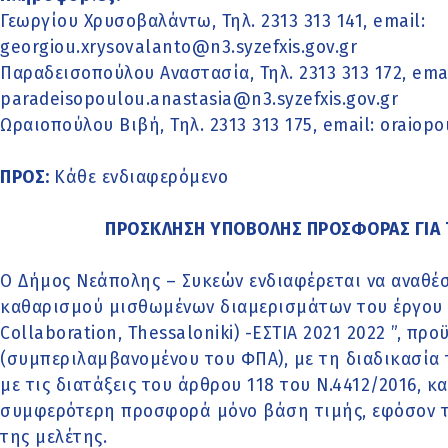
Γεωργίου Χρυσοβαλάντω, Τηλ. 2313 313 141, email:
georgiou.xrysovalanto@n3.syzefxis.gov.gr
Παραδεισοπούλου Αναστασία, Τηλ. 2313 313 172, emai
paradeisopoulou.anastasia@n3.syzefxis.gov.gr
Ωραιοπούλου Βιβή, Τηλ. 2313 313 175, email: oraiopo
ΠΡΟΣ:
Κάθε ενδιαφερόμενο
ΠΡΟΣΚΛΗΣΗ ΥΠΟΒΟΛΗΣ ΠΡΟΣΦΟΡΑΣ ΓΙΑ 
Ο Δήμος Νεάπολης – Συκεών ενδιαφέρεται να αναθέσ
καθαρισμού μισθωμένων διαμερισμάτων του έργου «
Collaboration, Thessaloniki) -ΕΣΤΙΑ 2021 2022 ”, π
(συμπεριλαμβανομένου του ΦΠΑ), με τη διαδικασία
με τις διατάξεις του άρθρου 118 του Ν.4412/2016, κ
συμφερότερη προσφορά μόνο βάση τιμής, εφόσον τ
της μελέτης.