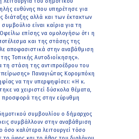
η λειτουργία του δημοτικού
ψηλής ευθύνης που υπηρέτησε για
ας διάταξης αλλά και των έκτακτων
συμβούλιο είναι καίρια για τη
 Οφείλω επίσης να ομολογήσω ότι η
ποτέλεσμα και της στάσης της
βαλε αποφασιστικά στην αναβάθμιση
 της Τοπικής Αυτοδιοίκησης».
ια τη στάση της αντιπροέδρου του
υσπείρωσης» Παναγιώτας Κορομπόκη
φίας να την υπερψηφίσει: «Η κ.
ηκε να χειριστεί δύσκολα θέματα,
ην προσφορά της στην εύρυθμη
 δημοτικού συμβουλίου ο δήμαρχος
 τρεις συμβάλλουν στην αναβάθμιση
ο όσο καλύτερα λειτουργεί τόσο
 το ύφος και το ήθος του διαλόγου