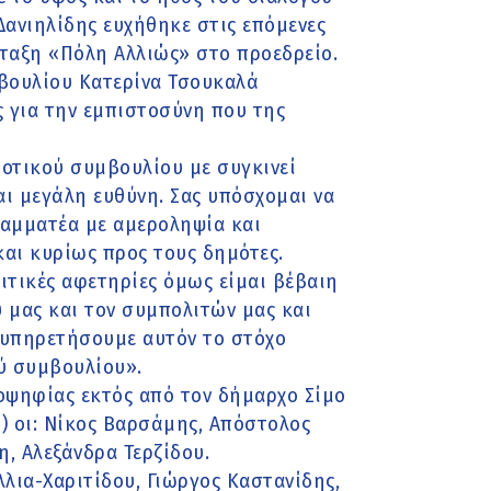
 Δανιηλίδης ευχήθηκε στις επόμενες
ταξη «Πόλη Αλλιώς» στο προεδρείο.
βουλίου Κατερίνα Τσουκαλά
 για την εμπιστοσύνη που της
οτικού συμβουλίου με συγκινεί
και μεγάλη ευθύνη. Σας υπόσχομαι να
ραμματέα με αμεροληψία και
αι κυρίως προς τους δημότες.
ιτικές αφετηρίες όμως είμαι βέβαιη
υ μας και τον συμπολιτών μας και
 υπηρετήσουμε αυτόν το στόχο
ύ συμβουλίου».
οψηφίας εκτός από τον δήμαρχο Σίμο
) οι: Νίκος Βαρσάμης, Απόστολος
, Αλεξάνδρα Τερζίδου.
λια-Χαριτίδου, Γιώργος Καστανίδης,