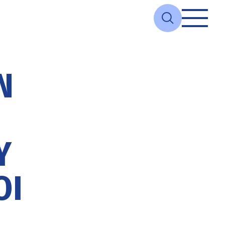
Ν
Υ
ΟΙ