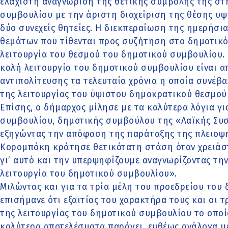
ελάχιστη αναγνώριση της θετικής συμβολής της στ
συμβουλίου με την άριστη διαχείριση της θέσης υ
δύο συνεχείς θητείες. Η διεκπεραίωση της ημερήσι
θεμάτων που τίθενται προς συζήτηση στο δημοτικό 
λειτουργία του θεσμού του δημοτικού συμβουλίου.
καλή λειτουργία του δημοτικού συμβουλίου είναι α
αντιπολίτευσης τα τελευταία χρόνια η οποία συνέ
της λειτουργίας του ύψιστου δημοκρατικού θεσμού
Επίσης, ο δήμαρχος μίλησε με τα καλύτερα λόγια γ
συμβουλίου, δημοτικής συμβούλου της «Λαϊκής Σ
εξηγώντας την απόφαση της παράταξης της πλειοψη
Κορομπόκη κράτησε θετικότατη στάση όταν χρειάστ
γι’ αυτό και την υπερψηφίζουμε αναγνωρίζοντας τ
λειτουργία του δημοτικού συμβουλίου».
Μιλώντας και για τα τρία μέλη του προεδρείου του
επισήμανε ότι εξαιτίας του χαρακτήρα τους και οι
της λειτουργίας του δημοτικού συμβουλίου το οποί
καλύτερα αποτελέσματα παράγει, ευθέως ανάλογα με