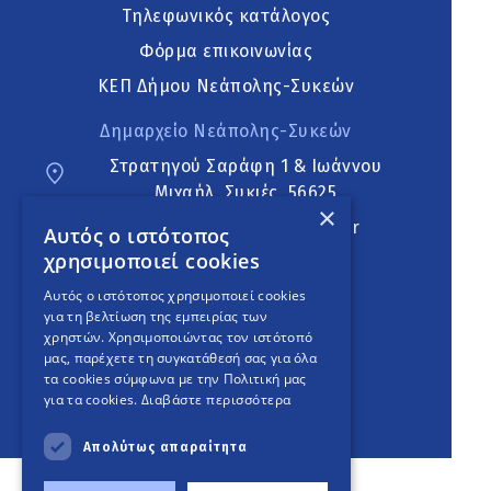
Τηλεφωνικός κατάλογος
Φόρμα επικοινωνίας
ΚΕΠ Δήμου Νεάπολης-Συκεών
Δημαρχείο Νεάπολης-Συκεών
Στρατηγού Σαράφη 1 & Ιωάννου
Μιχαήλ, Συκιές, 56625
×
neapoli.sykies@ddt.gov.gr
Αυτός ο ιστότοπος
χρησιμοποιεί cookies
Ακολουθήστε
Αυτός ο ιστότοπος χρησιμοποιεί cookies
για τη βελτίωση της εμπειρίας των
χρηστών. Χρησιμοποιώντας τον ιστότοπό
μας, παρέχετε τη συγκατάθεσή σας για όλα
English Version
τα cookies σύμφωνα με την Πολιτική μας
για τα cookies.
Διαβάστε περισσότερα
An
project
Απολύτως απαραίτητα