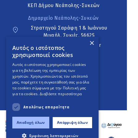
ΚΕΠ Δήμου Νεάπολης-Συκεών
Δημαρχείο Νεάπολης-Συκεών
Στρατηγού Σαράφη 1 & Ιωάννου
Μιχαήλ, Συκιές, 56625
×
neapoli.sykies@ddt.gov.gr
Αυτός ο ιστότοπος
χρησιμοποιεί cookies
Ακολουθήστε
Αυτός ο ιστότοπος χρησιμοποιεί cookies
για τη βελτίωση της εμπειρίας των
χρηστών. Χρησιμοποιώντας τον ιστότοπό
μας, παρέχετε τη συγκατάθεσή σας για όλα
English Version
τα cookies σύμφωνα με την Πολιτική μας
για τα cookies.
Διαβάστε περισσότερα
An
project
Απολύτως απαραίτητα
Αποδοχή όλων
Απόρριψη όλων
Εμφάνιση λεπτομερειών