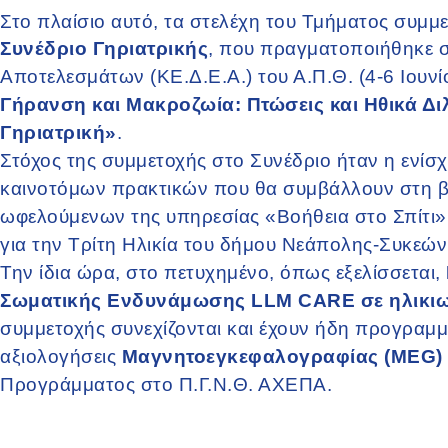
Στο πλαίσιο αυτό, τα στελέχη του Τμήματος συμμ
Συνέδριο Γηριατρικής
, που πραγματοποιήθηκε 
Αποτελεσμάτων (ΚΕ.Δ.Ε.Α.) του Α.Π.Θ. (4-6 Ιουνίο
Γήρανση και Μακροζωία: Πτώσεις και Ηθικά Δ
Γηριατρική»
.
Στόχος της συμμετοχής στο Συνέδριο ήταν η ενίσ
καινοτόμων πρακτικών που θα συμβάλλουν στη β
ωφελούμενων της υπηρεσίας «Βοήθεια στο Σπίτι»
για την Τρίτη Ηλικία του δήμου Νεάπολης-Συκεών
Την ίδια ώρα, στο πετυχημένο, όπως εξελίσσεται,
Σωματικής Ενδυνάμωσης LLM CARE σε ηλικι
συμμετοχής συνεχίζονται
και έχουν ήδη προγραμμα
αξιολογήσεις
Μαγνητοεγκεφαλογραφίας (MEG)
Προγράμματος στο Π.Γ.Ν.Θ. ΑΧΕΠΑ.