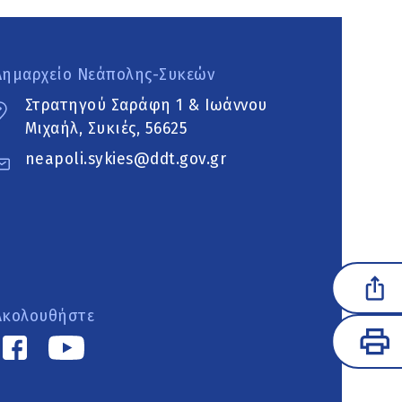
Δημαρχείο Νεάπολης-Συκεών
Στρατηγού Σαράφη 1 & Ιωάννου
Μιχαήλ, Συκιές, 56625
neapoli.sykies@ddt.gov.gr
Ακολουθήστε