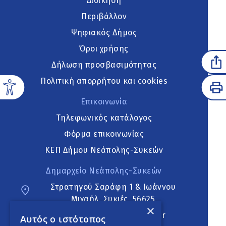
Διοίκηση
Περιβάλλον
Ψηφιακός Δήμος
Όροι χρήσης
Δήλωση προσβασιμότητας
Πολιτική απορρήτου και cookies
Επικοινωνία
Τηλεφωνικός κατάλογος
Φόρμα επικοινωνίας
ΚΕΠ Δήμου Νεάπολης-Συκεών
Δημαρχείο Νεάπολης-Συκεών
Στρατηγού Σαράφη 1 & Ιωάννου
Μιχαήλ, Συκιές, 56625
×
neapoli.sykies@ddt.gov.gr
Αυτός ο ιστότοπος