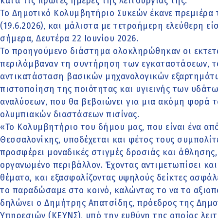
κατά τις πρώτες ημέρες της λειτουργίας της.
Το Δημοτικό Κολυμβητήριο Συκεών έκανε πρεμιέρα
(19.6.2026), και μάλιστα με τετραήμερη ελεύθερη είσ
σήμερα, Δευτέρα 22 Ιουνίου 2026.
Το προηγούμενο διάστημα ολοκληρώθηκαν οι εκτετ
περιλάμβαναν τη συντήρηση των εγκαταστάσεων, το
αντικατάσταση βασικών μηχανολογικών εξαρτημάτων
πιστοποίηση της ποιότητας και υγιεινής των υδάτω
αναλύσεων, που θα βεβαιώνει για μια ακόμη φορά τ
ολυμπιακών διαστάσεων πισίνας.
«Το Κολυμβητήριο του δήμου μας, που είναι ένα απ
Θεσσαλονίκης, υποδέχεται και φέτος τους συμπολίτε
προσφέρει μοναδικές στιγμές δροσιάς και άθλησης,
οργανωμένο περιβάλλον. Έχοντας αντιμετωπίσει και 
θέματα, και εξασφαλίζοντας υψηλούς δείκτες ασφάλει
το παραδώσαμε στο κοινό, καλώντας το να το αξιοπο
δηλώνει ο Δημήτρης Απατσίδης, πρόεδρος της Δημο
Υπηρεσιών (ΚΕΥΝΣ), υπό την ευθύνη της οποίας λειτ