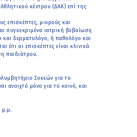
Αθλητικού κέντρου (ΔΑΚ) επί της
ς επισκέπτες, μικρούς και
 και συγκεκριμένα ιατρική βεβαίωση
γο και δερματολόγο, ή παθολόγο και
ι ότι οι επισκέπτες είναι κλινικά
ση παιδιάτρου.
Κολυμβητήριο Συκεών για το
ναι ανοιχτό μόνο για το κοινό, και
 μ.μ.