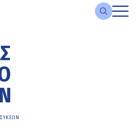
ΆΣ
Ο
ΏΝ
-ΣΥΚΕΏΝ