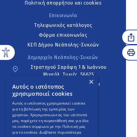
Πολιτική απορρήτου και cookies
Επικοινωνία
Τηλεφωνικός κατάλογος
Φόρμα επικοινωνίας
ΚΕΠ Δήμου Νεάπολης-Συκεών
Δημαρχείο Νεάπολης-Συκεών
Στρατηγού Σαράφη 1 & Ιωάννου
Μιχαήλ, Συκιές, 56625
×
neapoli.sykies@ddt.gov.gr
Αυτός ο ιστότοπος
χρησιμοποιεί cookies
Ακολουθήστε
Αυτός ο ιστότοπος χρησιμοποιεί cookies
για τη βελτίωση της εμπειρίας των
χρηστών. Χρησιμοποιώντας τον ιστότοπό
μας, παρέχετε τη συγκατάθεσή σας για όλα
English Version
τα cookies σύμφωνα με την Πολιτική μας
για τα cookies.
Διαβάστε περισσότερα
An
project