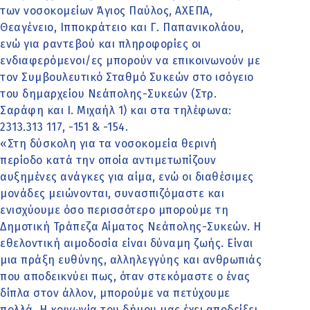
των νοσοκομείων Άγιος Παύλος, ΑΧΕΠΑ,
Θεαγένειο, Ιπποκράτειο και Γ. Παπανικολάου,
ενώ για ραντεβού και πληροφορίες οι
ενδιαφερόμενοι/ες μπορούν να επικοινωνούν με
τον Συμβουλευτικό Σταθμό Συκεών στο ισόγειο
του δημαρχείου Νεάπολης-Συκεών (Στρ.
Σαράφη και Ι. Μιχαήλ 1) και στα τηλέφωνα:
2313.313 117, -151 & -154.
«Στη δύσκολη για τα νοσοκομεία θερινή
περίοδο κατά την οποία αντιμετωπίζουν
αυξημένες ανάγκες για αίμα, ενώ οι διαθέσιμες
μονάδες μειώνονται, συνασπιζόμαστε και
ενισχύουμε όσο περισσότερο μπορούμε τη
Δημοτική Τράπεζα Αίματος Νεάπολης-Συκεών. Η
εθελοντική αιμοδοσία είναι δύναμη ζωής. Είναι
μια πράξη ευθύνης, αλληλεγγύης και ανθρωπιάς
που αποδεικνύει πως, όταν στεκόμαστε ο ένας
δίπλα στον άλλον, μπορούμε να πετύχουμε
πολλά. Η κοινωνία του δήμου μας έχει αποδείξει