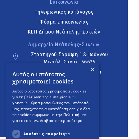
Επικοινωνία
Τηλεφωνικός κατάλογος
Φόρμα επικοινωνίας
ΚΕΠ Δήμου Νεάπολης-Συκεών
Δημαρχείο Νεάπολης-Συκεών
Στρατηγού Σαράφη 1 & Ιωάννου
Μιχαήλ, Συκιές, 56625
×
neapoli.sykies@ddt.gov.gr
Αυτός ο ιστότοπος
χρησιμοποιεί cookies
Ακολουθήστε
Αυτός ο ιστότοπος χρησιμοποιεί cookies
για τη βελτίωση της εμπειρίας των
χρηστών. Χρησιμοποιώντας τον ιστότοπό
μας, παρέχετε τη συγκατάθεσή σας για όλα
English Version
τα cookies σύμφωνα με την Πολιτική μας
για τα cookies.
Διαβάστε περισσότερα
An
project
Απολύτως απαραίτητα