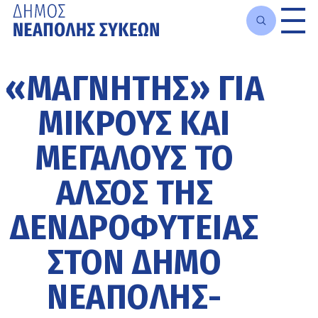
Μετάβαση
στο
«ΜΑΓΝΉΤΗΣ» ΓΙΑ
κυρίως
περιεχόμενο
ΜΙΚΡΟΎΣ ΚΑΙ
ΜΕΓΆΛΟΥΣ ΤΟ
ΆΛΣΟΣ ΤΗΣ
ΔΕΝΔΡΟΦΥΤΕΊΑΣ
ΣΤΟΝ ΔΉΜΟ
ΝΕΆΠΟΛΗΣ-