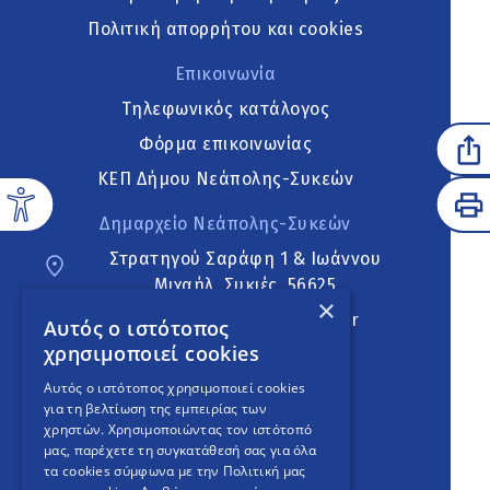
Πολιτική απορρήτου και cookies
Επικοινωνία
Τηλεφωνικός κατάλογος
Φόρμα επικοινωνίας
ΚΕΠ Δήμου Νεάπολης-Συκεών
Δημαρχείο Νεάπολης-Συκεών
Στρατηγού Σαράφη 1 & Ιωάννου
Μιχαήλ, Συκιές, 56625
×
neapoli.sykies@ddt.gov.gr
Αυτός ο ιστότοπος
χρησιμοποιεί cookies
Ακολουθήστε
Αυτός ο ιστότοπος χρησιμοποιεί cookies
για τη βελτίωση της εμπειρίας των
χρηστών. Χρησιμοποιώντας τον ιστότοπό
μας, παρέχετε τη συγκατάθεσή σας για όλα
English Version
τα cookies σύμφωνα με την Πολιτική μας