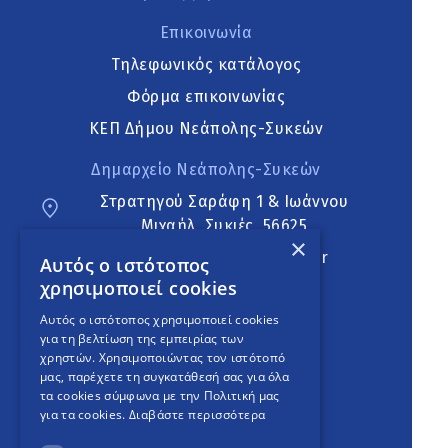
Επικοινωνία
Τηλεφωνικός κατάλογος
Φόρμα επικοινωνίας
ΚΕΠ Δήμου Νεάπολης-Συκεών
Δημαρχείο Νεάπολης-Συκεών
Στρατηγού Σαράφη 1 & Ιωάννου
Μιχαήλ, Συκιές, 56625
×
neapoli.sykies@ddt.gov.gr
Αυτός ο ιστότοπος
χρησιμοποιεί cookies
Ακολουθήστε
Αυτός ο ιστότοπος χρησιμοποιεί cookies
για τη βελτίωση της εμπειρίας των
χρηστών. Χρησιμοποιώντας τον ιστότοπό
μας, παρέχετε τη συγκατάθεσή σας για όλα
English Version
τα cookies σύμφωνα με την Πολιτική μας
για τα cookies.
Διαβάστε περισσότερα
An
project