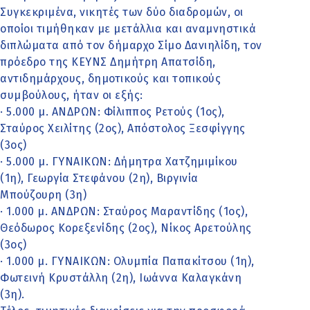
Συγκεκριμένα, νικητές των δύο διαδρομών, οι
οποίοι τιμήθηκαν με μετάλλια και αναμνηστικά
διπλώματα από τον δήμαρχο Σίμο Δανιηλίδη, τον
πρόεδρο της ΚΕΥΝΣ Δημήτρη Απατσίδη,
αντιδημάρχους, δημοτικούς και τοπικούς
συμβούλους, ήταν οι εξής:
· 5.000 μ. ΑΝΔΡΩΝ: Φίλιππος Ρετούς (1ος),
Σταύρος Χειλίτης (2ος), Απόστολος Ξεσφίγγης
(3ος)
· 5.000 μ. ΓΥΝΑΙΚΩΝ: Δήμητρα Χατζημιμίκου
(1η), Γεωργία Στεφάνου (2η), Βιργινία
Μπούζουρη (3η)
· 1.000 μ. ΑΝΔΡΩΝ: Σταύρος Μαραντίδης (1ος),
Θεόδωρος Κορεξενίδης (2ος), Νίκος Αρετούλης
(3ος)
· 1.000 μ. ΓΥΝΑΙΚΩΝ: Ολυμπία Παπακίτσου (1η),
Φωτεινή Κρυστάλλη (2η), Ιωάννα Καλαγκάνη
(3η).