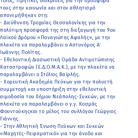
Τέλος, τιμητικές διακρίσεις για την προσφορά
τους στην κοινωνία και στον αθλητισμό
απονεμήθηκαν στη:
- Διεύθυνση Τροχαίας Θεσσαλονίκης για την
πολύτιμη προσφορά της στη διεξαγωγή του 9ου
Λαϊκού Δρόμου «Παναγιώτης Αφαλής», με την
πλακέτα να παραλαμβάνει ο Αστυνόμος Α΄
Ιωάννης Πολίτης.
- Εθελοντική Διασωστική Ομάδα Αντιμετώπισης
Καταστροφών (Ε.Δ.Ο.Μ.Α.Κ.), με την πλακέτα να
παραλαμβάνει ο Στέλιος Βαϊρλής.
- Χορευτική Ακαδημία Πεύκων για την πολυετή
συμμετοχή και υποστήριξη στην εθελοντική
αιμοδοσία του δήμου Νεάπολης-Συκεών, με την
πλακέτα να παραλαμβάνει ο γ.γ. Κοσμάς
Φουντούκηςκαι το μέλος του συλλόγου Γεώργιος
Γιάννης.
- Στην Αθλητική Ένωση Πεύκων και Συκεών
«Μαχητές-Πειραματικό» για την άνοδο και