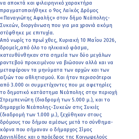
να αποκτά και φιλειρηνικό χαρακτήρα
πραγματοποιήθηκε ο 9ος Λαϊκός Δρόμος
«Παναγιώτης Αφαλής» στον δήμο Νεάπολης-
Συκεών, διοργάνωση που για μια χρονιά ακόμη
στέφθηκε με επιτυχία.
Από νωρίς το πρωί χθες, Κυριακή 10 Μαΐου 2026,
δρομείς,από όλο το ηλικιακό φάσμα,
κατευθύνθηκαν στα σημεία των δύο μεγάλων
ραντεβού προκειμένου να βιώσουν αλλά και να
μεταφέρουν τα μηνύματα των αρχών και των
αξιών του αθλητισμού. Και ήταν περισσότεροι
από 3.000 οι συμμετέχοντες που με αφετηρίες
το δημοτικό κατάστημα Νεάπολης στην περιοχή
Στρεμπενιώτη (διαδρομή των 5.000 μ.), και το
δημαρχείο Νεάπολης-Συκεών στις Συκιές
(διαδρομή των 1.000 μ.), ξεχύθηκαν στους
δρόμους του δήμου αμέσως μετά το σύνθημα-
κόρνα που σήμαναν ο δήμαρχος Σίμος
Δανιηλίδης και ο πρόεδρος της Κοινωφελούς