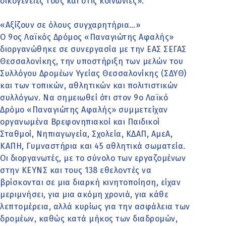
οικογένειές τους και στις κοινωνίες».
«Αξίζουν σε όλους συγχαρητήρια…»
Ο 9ος Λαϊκός Δρόμος «Παναγιώτης Αφαλής»
διοργανώθηκε σε συνεργασία με την ΕΑΣ ΣΕΓΑΣ
Θεσσαλονίκης, την υποστήριξη των μελών του
Συλλόγου Δρομέων Υγείας Θεσσαλονίκης (ΣΔΥΘ)
και των τοπικών, αθλητικών και πολιτιστικών
συλλόγων. Να σημειωθεί ότι στον 9ο Λαϊκό
Δρόμο «Παναγιώτης Αφαλής» συμμετείχαν
οργανωμένα Βρεφονηπιακοί και Παιδικοί
Σταθμοί, Νηπιαγωγεία, Σχολεία, ΚΔΑΠ, ΑμεΑ,
ΚΑΠΗ, Γυμναστήρια και 45 αθλητικά σωματεία.
Οι διοργανωτές, με το σύνολο των εργαζομένων
στην ΚΕΥΝΣ και τους 138 εθελοντές να
βρίσκονται σε μια διαρκή κινητοποίηση, είχαν
μεριμνήσει, για μια ακόμη χρονιά, για κάθε
λεπτομέρεια, αλλά κυρίως για την ασφάλεια των
δρομέων, καθώς κατά μήκος των διαδρομών,