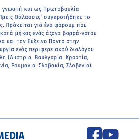
), γνωστή και ως Πρωτοβουλία
 Τρεις Θάλασσες’ συγκροτήθηκε το
ς. Πρόκειται για ένα φόρουμ που
 κατά μήκος ενός άξονα βορρά-νότου
α και τον Εύξεινο Πόντο στην
υργία ενός περιφερειακού διαλόγου
η (Αυστρία, Βουλγαρία, Κροατία,
νία, Ρουμανία, Σλοβακία, Σλοβενία).
MEDIA