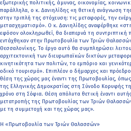
εξωτερικής πολιτικής, άμυνας, οικονομίας, κοινων
παράλληλα, ο κ. Δανιηλίδης «η θετική ανάγνωση τη
στην τριπλή της στόχευση: τις μεταφορές, την ενέρ
μετασχηματισμό». Ο κ. Δανιηλίδης αναφέρθηκε «στη 
εφόσον ολοκληρωθεί, θα διαπερνά τη συντριπτική
εντάχθηκαν στην Πρωτοβουλία των Τριών Θαλασσών 
Θεσσαλονίκης. Το έργο αυτό θα συμπληρώσει λειτο
αρχιτεκτονική των διευρωπαϊκών δικτύων μεταφορ
κινητικότητα των πολιτών, το εμπόριο και γενικότε
οδικό τουρισμό». Επιπλέον ο δήμαρχος και πρόεδρο
θέση της χώρας μας έναντι της Πρωτοβουλίας, όπω
της Ελληνικής Δημοκρατίας στη Σύνοδο Κορυφής τ
χρόνο στη Σόφια. Θέση απόλυτα θετική έναντι αυτή
μετατροπής της Πρωτοβουλίας των Τριών Θαλασσώ
με τη συμμετοχή και της χώρας μας».
Η «Πρωτοβουλία των Τριών Θαλασσών»