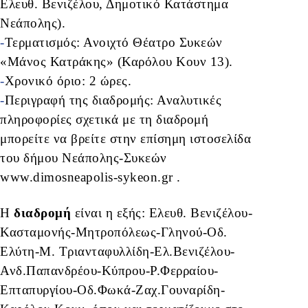
Ελευθ. Βενιζέλου, Δημοτικό Κατάστημα
Νεάπολης).
-
Τερματισμός: Ανοιχτό Θέατρο Συκεών
«Μάνος Κατράκης» (Καρόλου Κουν 13).
-
Χρονικό όριο: 2 ώρες.
-
Περιγραφή της διαδρομής: Αναλυτικές
πληροφορίες σχετικά με τη διαδρομή
μπορείτε να βρείτε στην επίσημη ιστοσελίδα
του δήμου Νεάπολης-Συκεών
www.dimosneapolis-sykeon.gr
.
Η
διαδρομή
είναι η εξής: Ελευθ. Βενιζέλου-
Κασταμονής-Μητροπόλεως-Γληνού-Οδ.
Ελύτη-Μ. Τριανταφυλλίδη-Ελ.Βενιζέλου-
Ανδ.Παπανδρέου-Κύπρου-Ρ.Φερραίου-
Επταπυργίου-Οδ.Φωκά-Ζαχ.Γουναρίδη-