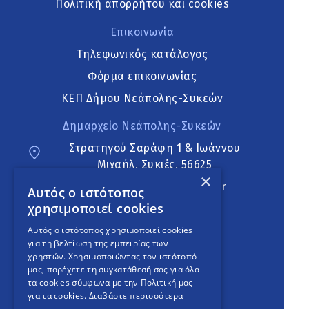
Πολιτική απορρήτου και cookies
Επικοινωνία
Τηλεφωνικός κατάλογος
Φόρμα επικοινωνίας
ΚΕΠ Δήμου Νεάπολης-Συκεών
Δημαρχείο Νεάπολης-Συκεών
Στρατηγού Σαράφη 1 & Ιωάννου
Μιχαήλ, Συκιές, 56625
×
neapoli.sykies@ddt.gov.gr
Αυτός ο ιστότοπος
χρησιμοποιεί cookies
Ακολουθήστε
Αυτός ο ιστότοπος χρησιμοποιεί cookies
για τη βελτίωση της εμπειρίας των
χρηστών. Χρησιμοποιώντας τον ιστότοπό
μας, παρέχετε τη συγκατάθεσή σας για όλα
English Version
τα cookies σύμφωνα με την Πολιτική μας
για τα cookies.
Διαβάστε περισσότερα
An
project