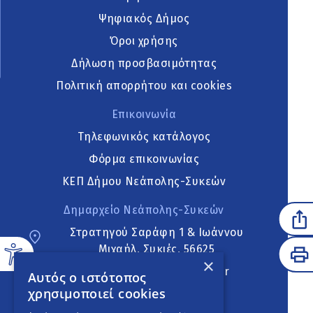
Ψηφιακός Δήμος
Όροι χρήσης
Δήλωση προσβασιμότητας
Πολιτική απορρήτου και cookies
Επικοινωνία
Τηλεφωνικός κατάλογος
Φόρμα επικοινωνίας
ΚΕΠ Δήμου Νεάπολης-Συκεών
Δημαρχείο Νεάπολης-Συκεών
Στρατηγού Σαράφη 1 & Ιωάννου
Μιχαήλ, Συκιές, 56625
×
neapoli.sykies@ddt.gov.gr
Αυτός ο ιστότοπος
χρησιμοποιεί cookies
Ακολουθήστε