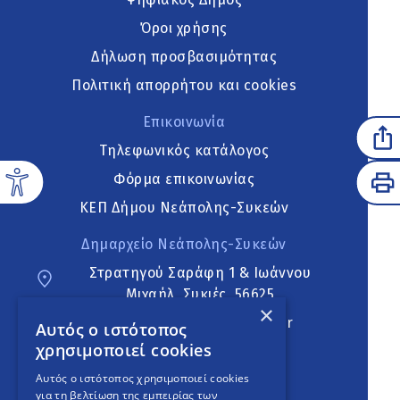
Όροι χρήσης
Δήλωση προσβασιμότητας
Πολιτική απορρήτου και cookies
Επικοινωνία
Τηλεφωνικός κατάλογος
Φόρμα επικοινωνίας
ΚΕΠ Δήμου Νεάπολης-Συκεών
Δημαρχείο Νεάπολης-Συκεών
Στρατηγού Σαράφη 1 & Ιωάννου
Μιχαήλ, Συκιές, 56625
×
neapoli.sykies@ddt.gov.gr
Αυτός ο ιστότοπος
χρησιμοποιεί cookies
Ακολουθήστε
Αυτός ο ιστότοπος χρησιμοποιεί cookies
για τη βελτίωση της εμπειρίας των