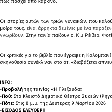
πως πάσχει από καρκίνο.
Οι ιστορίες αυτών των τριών γυναικών, που καλο
μοίρα τους,
είναι άρρηκτα δεμένες με ένα παράξενο
γνωρίζουν.
Στην ταινία παίζουν οι Κιμ Ρέιβερ, Φοτ
Οι κριτικές για το βιβλίο που έγραψε η Κολομπανί
σκηνοθεσία συνέκλιναν στο ότι «διαβάζεται απνευ
INFO:
-
Προβολή
της ταινίας «Η Πλεξούδα»
-
Πού;
Στο Κλειστό Δημοτικό Θέατρο Συκεών (Ρήγ
-
Πότε;
Στις 8 μ.μ. της Δευτέρας 9 Μαρτίου 2026
-
ΕΙΣΟΔΟΣ ΕΛΕΥΘΕΡΗ