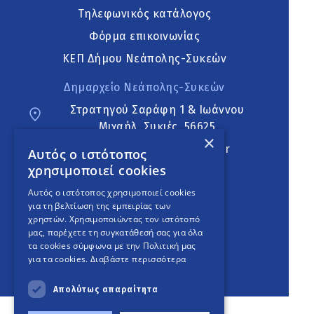
Τηλεφωνικός κατάλογος
Φόρμα επικοινωνίας
ΚΕΠ Δήμου Νεάπολης-Συκεών
Δημαρχείο Νεάπολης-Συκεών
Στρατηγού Σαράφη 1 & Ιωάννου
Μιχαήλ, Συκιές, 56625
×
neapoli.sykies@ddt.gov.gr
Αυτός ο ιστότοπος
χρησιμοποιεί cookies
Ακολουθήστε
Αυτός ο ιστότοπος χρησιμοποιεί cookies
για τη βελτίωση της εμπειρίας των
χρηστών. Χρησιμοποιώντας τον ιστότοπό
μας, παρέχετε τη συγκατάθεσή σας για όλα
English Version
τα cookies σύμφωνα με την Πολιτική μας
για τα cookies.
Διαβάστε περισσότερα
An
project
Απολύτως απαραίτητα