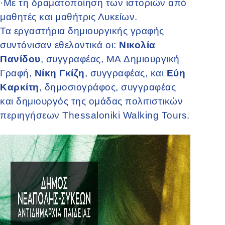
·
Με τη δραματοποίηση των ιστοριών από
μαθητές και μαθήτρις Λυκείων.
Τα εργαστήρια δημιουργικής γραφής
συντόνισαν εθελοντικά οι:
Νικολία
Πανίδου
, συγγραφέας, MA Δημιουργική
Γραφή,
Νίκη Γκίζη
, συγγραφέας, και
Εύη
Καρκίτη
, δημοσιογράφος, συγγραφέας
και δημιουργός της ομάδας πολιτιστικών
περιηγήσεων Thessaloniki Walking Tours.