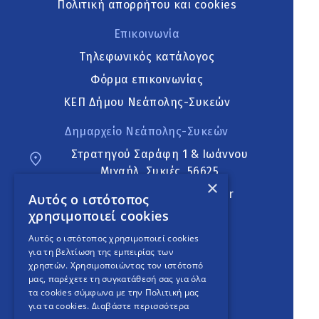
Πολιτική απορρήτου και cookies
Επικοινωνία
Τηλεφωνικός κατάλογος
Φόρμα επικοινωνίας
ΚΕΠ Δήμου Νεάπολης-Συκεών
Δημαρχείο Νεάπολης-Συκεών
Στρατηγού Σαράφη 1 & Ιωάννου
Μιχαήλ, Συκιές, 56625
×
neapoli.sykies@ddt.gov.gr
Αυτός ο ιστότοπος
χρησιμοποιεί cookies
Ακολουθήστε
Αυτός ο ιστότοπος χρησιμοποιεί cookies
για τη βελτίωση της εμπειρίας των
χρηστών. Χρησιμοποιώντας τον ιστότοπό
μας, παρέχετε τη συγκατάθεσή σας για όλα
English Version
τα cookies σύμφωνα με την Πολιτική μας
για τα cookies.
Διαβάστε περισσότερα
An
project