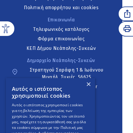
Πολιτική απορρήτου και cookies
Επικοινωνία
Τηλεφωνικός κατάλογος
Φόρμα επικοινωνίας
ΚΕΠ Δήμου Νεάπολης-Συκεών
Δημαρχείο Νεάπολης-Συκεών
Στρατηγού Σαράφη 1 & Ιωάννου
Μιχαήλ, Συκιές, 56625
×
neapoli.sykies@ddt.gov.gr
Αυτός ο ιστότοπος
χρησιμοποιεί cookies
Ακολουθήστε
Αυτός ο ιστότοπος χρησιμοποιεί cookies
για τη βελτίωση της εμπειρίας των
χρηστών. Χρησιμοποιώντας τον ιστότοπό
μας, παρέχετε τη συγκατάθεσή σας για όλα
English Version
τα cookies σύμφωνα με την Πολιτική μας