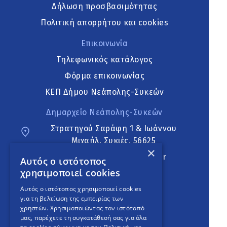
Δήλωση προσβασιμότητας
Πολιτική απορρήτου και cookies
Επικοινωνία
Τηλεφωνικός κατάλογος
Φόρμα επικοινωνίας
ΚΕΠ Δήμου Νεάπολης-Συκεών
Δημαρχείο Νεάπολης-Συκεών
Στρατηγού Σαράφη 1 & Ιωάννου
Μιχαήλ, Συκιές, 56625
×
neapoli.sykies@ddt.gov.gr
Αυτός ο ιστότοπος
χρησιμοποιεί cookies
Ακολουθήστε
Αυτός ο ιστότοπος χρησιμοποιεί cookies
για τη βελτίωση της εμπειρίας των
χρηστών. Χρησιμοποιώντας τον ιστότοπό
μας, παρέχετε τη συγκατάθεσή σας για όλα
English Version